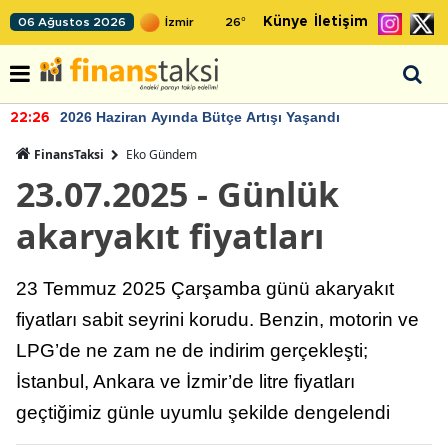
Künye
İletişim
06 Ağustos 2026
26
°
2026 Haziran Ayında Bütçe Artışı Yaşandı
22:26
FinansTaksi
Eko Gündem
23.07.2025 - Günlük
akaryakıt fiyatları
23 Temmuz 2025 Çarşamba günü akaryakıt
fiyatları sabit seyrini korudu. Benzin, motorin ve
LPG’de ne zam ne de indirim gerçekleşti;
İstanbul, Ankara ve İzmir’de litre fiyatları
geçtiğimiz günle uyumlu şekilde dengelendi