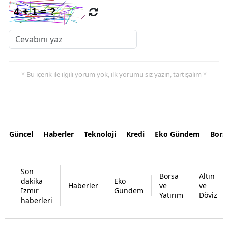
* Bu içerik ile ilgili yorum yok, ilk yorumu siz yazın, tartışalım *
Güncel
Haberler
Teknoloji
Kredi
Eko Gündem
Bors
Son
Borsa
Altın
dakika
Eko
Haberler
ve
ve
İzmir
Gündem
Yatırım
Döviz
haberleri