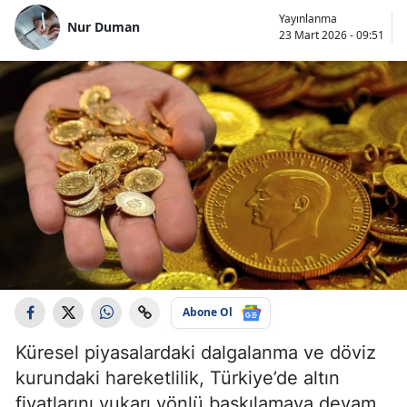
Yayınlanma
Nur Duman
23 Mart 2026 - 09:51
Abone Ol
Küresel piyasalardaki dalgalanma ve döviz
kurundaki hareketlilik, Türkiye’de altın
fiyatlarını yukarı yönlü baskılamaya devam