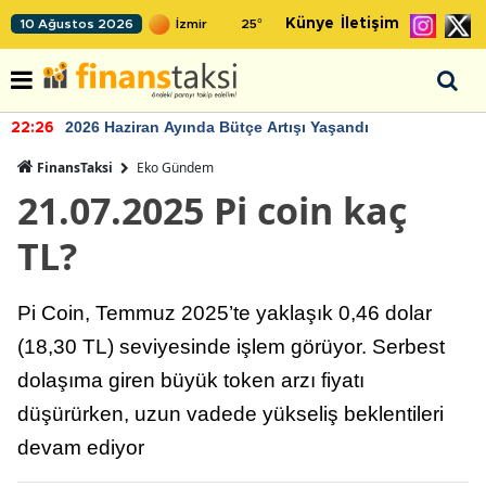
Künye
İletişim
10 Ağustos 2026
25
°
2026 Haziran Ayında Bütçe Artışı Yaşandı
22:26
FinansTaksi
Eko Gündem
21.07.2025 Pi coin kaç
TL?
Pi Coin, Temmuz 2025’te yaklaşık 0,46 dolar
(18,30 TL) seviyesinde işlem görüyor. Serbest
dolaşıma giren büyük token arzı fiyatı
düşürürken, uzun vadede yükseliş beklentileri
devam ediyor