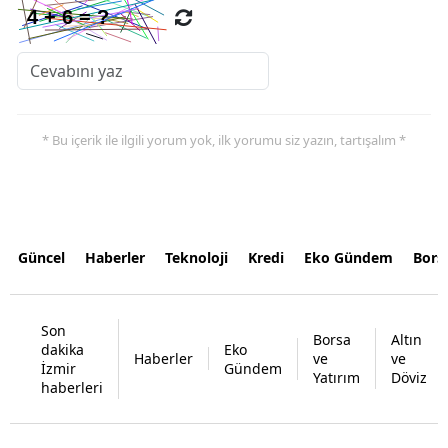
* Bu içerik ile ilgili yorum yok, ilk yorumu siz yazın, tartışalım *
Güncel
Haberler
Teknoloji
Kredi
Eko Gündem
Bors
Son
Borsa
Altın
dakika
Eko
Haberler
ve
ve
İzmir
Gündem
Yatırım
Döviz
haberleri