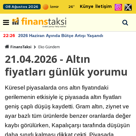
Künye
İletişim
08 Ağustos 2026
26
°
2026 Haziran Ayında Bütçe Artışı Yaşandı
22:26
FinansTaksi
Eko Gündem
21.04.2026 - Altın
fiyatları günlük yorumu
Küresel piyasalarda ons altın fiyatındaki
gerilemenin etkisiyle iç piyasada altın fiyatları
geniş çaplı düşüş kaydetti. Gram altın, ziynet ve
ayar bazlı tüm ürünlerde benzer oranlarda değer
kaybı görülürken, Kapalıçarşı tarafında düşüşün
daha sınırlı kalması dikkat çekti. Piyasada