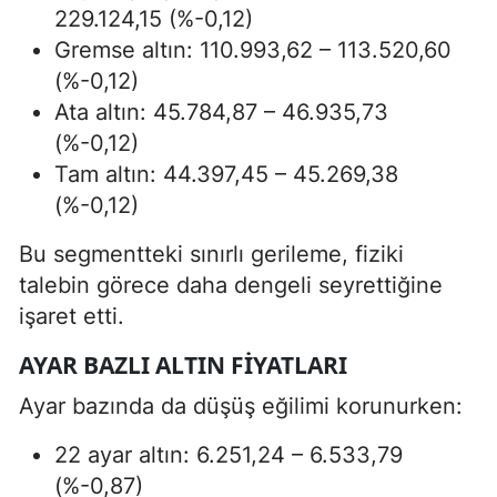
229.124,15 (%-0,12)
Gremse altın: 110.993,62 – 113.520,60
(%-0,12)
Ata altın: 45.784,87 – 46.935,73
(%-0,12)
Tam altın: 44.397,45 – 45.269,38
(%-0,12)
Bu segmentteki sınırlı gerileme, fiziki
talebin görece daha dengeli seyrettiğine
işaret etti.
AYAR BAZLI ALTIN FIYATLARI
Ayar bazında da düşüş eğilimi korunurken:
22 ayar altın: 6.251,24 – 6.533,79
(%-0,87)