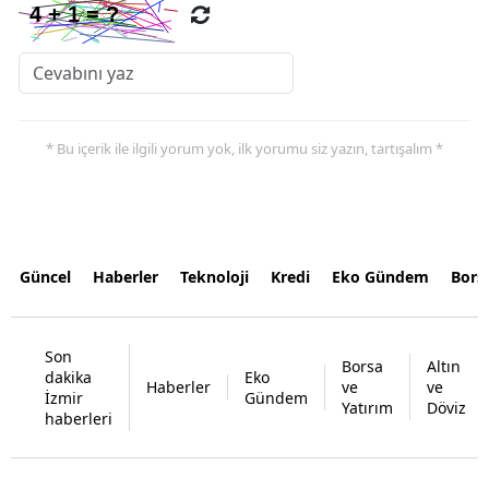
* Bu içerik ile ilgili yorum yok, ilk yorumu siz yazın, tartışalım *
Güncel
Haberler
Teknoloji
Kredi
Eko Gündem
Bors
Son
Borsa
Altın
dakika
Eko
Haberler
ve
ve
İzmir
Gündem
Yatırım
Döviz
haberleri