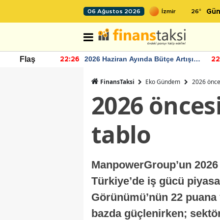
26
°
06 Ağustos 2026
Gün
r seviyesinin
2026 Haziran Ayında Bütçe Artışı
Flaş
22:26
22
Yaşandı
FinansTaksi
Eko Gündem
2026 önces
2026 öncesi
tablo
ManpowerGroup’un 2026 yı
Türkiye’de iş gücü piyasa
Görünümü’nün 22 puana yük
bazda güçlenirken; sektörl