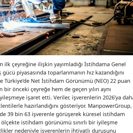
 ilk çeyreğine ilişkin yayımladığı İstihdama Genel
iş gücü piyasasında toparlanmanın hız kazandığını
re Türkiye’de Net İstihdam Görünümü (NEO) 22 puan
m bir önceki çeyreğe hem de geçen yılın aynı
yileşmeye işaret etti. Veriler, işverenlerin 2026’ya dah
lentilerle hazırlandığını gösteriyor. ManpowerGroup,
e 39 bin 63 işverenle görüşerek küresel istihdam
el ölçekte istihdam görünümü sınırlı bir iyileşme
ikler nedeniyle işverenlerin ihtiyatlı duruşunu