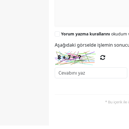
Yorum yazma kurallarını
okudum v
Aşağıdaki görselde işlemin sonucu
* Bu içerik ile