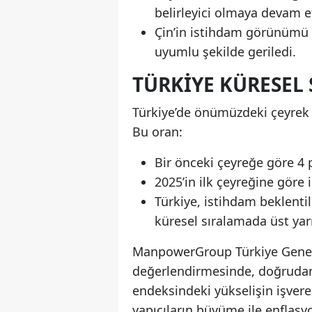
belirleyici olmaya devam et
Çin’in istihdam görünümü 
uyumlu şekilde geriledi.
TÜRKIYE KÜRESEL
Türkiye’de önümüzdeki çeyrek
Bu oran:
Bir önceki çeyreğe göre 4 
2025’in ilk çeyreğine göre 
Türkiye, istihdam beklenti
küresel sıralamada üst yarıd
ManpowerGroup Türkiye Genel 
değerlendirmesinde, doğrudan
endeksindeki yükselişin işveren
yapıcıların büyüme ile enflasy