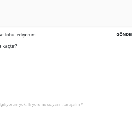
GÖNDE
e kabul ediyorum
 kaçtır?
 ilgili yorum yok, ilk yorumu siz yazın, tartışalım *