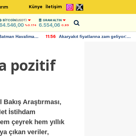
Künye
İletişim
ırım
BITCOIN
(USDT)
GRAM ALTIN
64.546,00
6.554,06
%0.174
0,89
Batman Havalimanı
Akaryakıt fiyatlarına zam geliyor:
11:56
 açıklamalarda
Yeni tarih açıklandı
 pozitif
l Bakış Araştırması,
Net İstihdam
hem çeyrek hem yıllık
ya çıkan veriler,