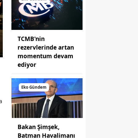
TCMB'nin
rezervlerinde artan
momentum devam
ediyor
Eko Gündem
a
Bakan Şimşek,
Batman Havalimanı