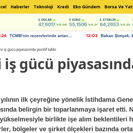
cel
Haberler
Teknoloji
Kredi
Eko Gündem
Borsa Ve Yat
DOLAR
EURO
STERLIN
47,6017
55,1506
64,2653
%0.05
%0.21
%0.23
TCMB'nin rezervlerinde artan
Bakan Şimşek, 
:24
12:03
momentum devam ediyor
için umut verici
bulundu
i iş gücü piyasasında pozitif tablo
 iş gücü piyasasında
lının ilk çeyreğine yönelik İstihdama Gene
sında belirgin bir toparlanmaya işaret etti. 
selmesiyle birlikte işe alım beklentileri 
er, bölgeler ve şirket ölçekleri bazında orta