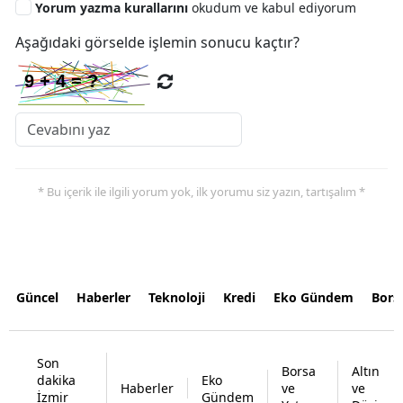
Yorum yazma kurallarını
okudum ve kabul ediyorum
Aşağıdaki görselde işlemin sonucu kaçtır?
* Bu içerik ile ilgili yorum yok, ilk yorumu siz yazın, tartışalım *
Güncel
Haberler
Teknoloji
Kredi
Eko Gündem
Bors
Son
Borsa
Altın
dakika
Eko
Haberler
ve
ve
İzmir
Gündem