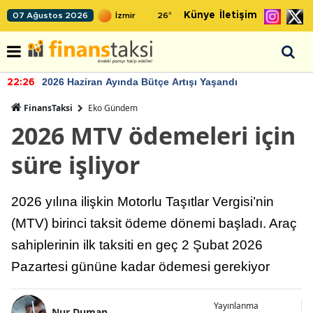
Künye
İletişim
07 Ağustos 2026
26
°
2026 Haziran Ayında Bütçe Artışı Yaşandı
22:26
FinansTaksi
Eko Gündem
2026 MTV ödemeleri için
süre işliyor
2026 yılına ilişkin Motorlu Taşıtlar Vergisi’nin
(MTV) birinci taksit ödeme dönemi başladı. Araç
sahiplerinin ilk taksiti en geç 2 Şubat 2026
Pazartesi gününe kadar ödemesi gerekiyor
Yayınlanma
Nur Duman