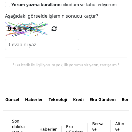
Yorum yazma kurallarını
okudum ve kabul ediyorum
Aşağıdaki görselde işlemin sonucu kaçtır?
* Bu içerik ile ilgili yorum yok, ilk yorumu siz yazın, tartışalım *
Güncel
Haberler
Teknoloji
Kredi
Eko Gündem
Bors
Son
Borsa
Altın
dakika
Eko
Haberler
ve
ve