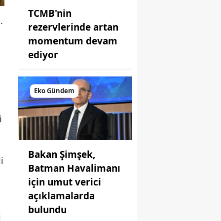
TCMB'nin
.
rezervlerinde artan
momentum devam
ediyor
Eko Gündem
i
Bakan Şimşek,
i
Batman Havalimanı
için umut verici
açıklamalarda
bulundu
i