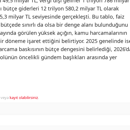
n 49,5 milyar TL, vergi dışı gelirler 1 trilyon 786 milyar
 bütçe giderleri 12 trilyon 580,2 milyar TL olarak
25,3 milyar TL seviyesinde gerçekleşti. Bu tablo, faiz
bütçede sınırlı da olsa bir denge alanı bulunduğunu
n ayında görülen yüksek açığın, kamu harcamalarının
ir döneme işaret ettiğini belirtiyor. 2025 genelinde is
rcama baskısının bütçe dengesini belirlediği, 2026’d
olünün öncelikli gündem başlıkları arasında yer
veya
kayıt olabilirsiniz
.