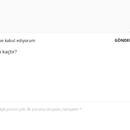
GÖNDE
e kabul ediyorum
 kaçtır?
 ilgili yorum yok, ilk yorumu siz yazın, tartışalım *