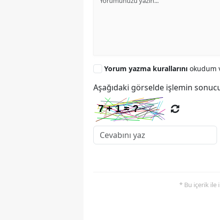
Yorum yazma kurallarını
okudum v
Aşağıdaki görselde işlemin sonucu
* Bu içerik ile