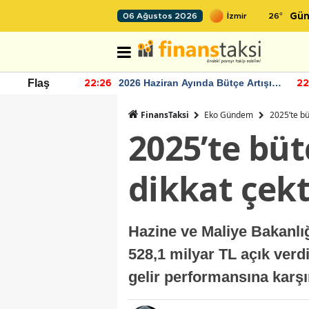
26
°
06 Ağustos 2026
Gün
r seviyesinin
2026 Haziran Ayında Bütçe Artışı
Flaş
22:26
22
Yaşandı
FinansTaksi
Eko Gündem
2025’te bü
2025’te büt
dikkat çekt
Hazine ve Maliye Bakanlığ
528,1 milyar TL açık verdi
gelir performansına karşı