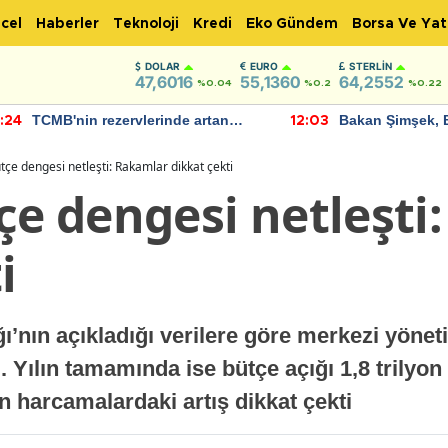
cel
Haberler
Teknoloji
Kredi
Eko Gündem
Borsa Ve Yat
DOLAR
EURO
STERLIN
47,6016
55,1360
64,2552
%0.04
%0.2
%0.22
TCMB'nin rezervlerinde artan
Bakan Şimşek, 
:24
12:03
momentum devam ediyor
için umut verici
bulundu
tçe dengesi netleşti: Rakamlar dikkat çekti
çe dengesi netleşti
i
ı’nın açıkladığı verilere göre merkezi yöneti
. Yılın tamamında ise bütçe açığı 1,8 trilyon
n harcamalardaki artış dikkat çekti