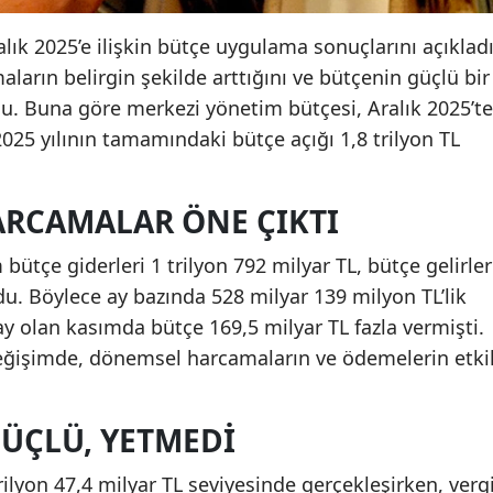
lık 2025’e ilişkin bütçe uygulama sonuçlarını açıkladı
maların belirgin şekilde arttığını ve bütçenin güçlü bir
du. Buna göre merkezi yönetim bütçesi, Aralık 2025’te
2025 yılının tamamındaki bütçe açığı 1,8 trilyon TL
ARCAMALAR ÖNE ÇIKTI
bütçe giderleri 1 trilyon 792 milyar TL, bütçe gelirler
ldu. Böylece ay bazında 528 milyar 139 milyon TL’lik
ay olan kasımda bütçe 169,5 milyar TL fazla vermişti.
değişimde, dönemsel harcamaların ve ödemelerin etkil
GÜÇLÜ, YETMEDI
trilyon 47,4 milyar TL seviyesinde gerçekleşirken, verg