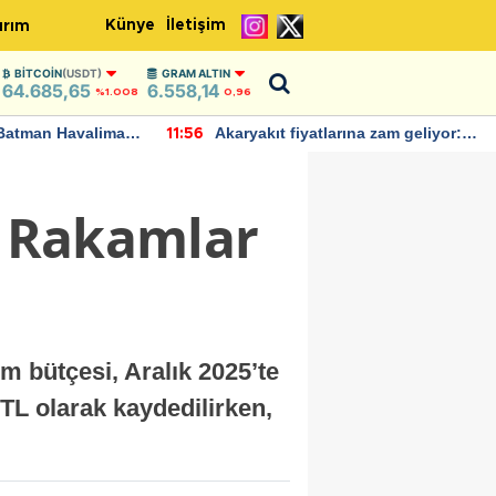
Künye
İletişim
ırım
BITCOIN
(USDT)
GRAM ALTIN
64.685,65
6.558,14
%1.008
0,96
Batman Havalimanı
Akaryakıt fiyatlarına zam geliyor:
11:56
 açıklamalarda
Yeni tarih açıklandı
: Rakamlar
m bütçesi, Aralık 2025’te
 TL olarak kaydedilirken,