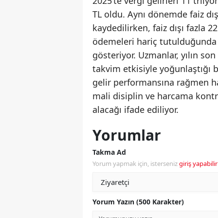
2025’te vergi gelirleri 11 trilyo
TL oldu. Aynı dönemde faiz dışı
kaydedilirken, faiz dışı fazla 2
ödemeleri hariç tutulduğunda 
gösteriyor. Uzmanlar, yılın so
takvim etkisiyle yoğunlaştığı b
gelir performansına rağmen ha
mali disiplin ve harcama kontr
alacağı ifade ediliyor.
Yorumlar
Takma Ad
Yorum yapmak için, isterseniz
giriş yapabilir
Yorum Yazın (500 Karakter)