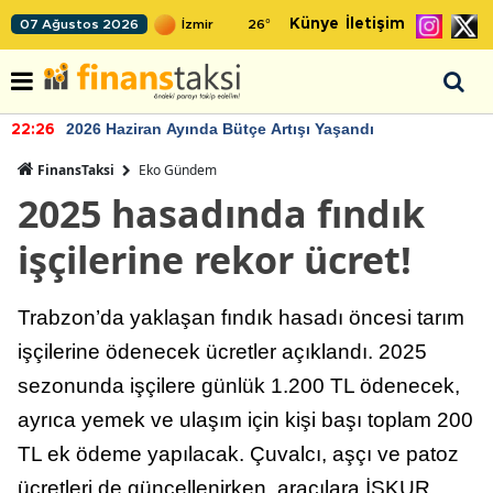
Künye
İletişim
07 Ağustos 2026
26
°
2026 Haziran Ayında Bütçe Artışı Yaşandı
22:26
FinansTaksi
Eko Gündem
2025 hasadında fındık
işçilerine rekor ücret!
Trabzon’da yaklaşan fındık hasadı öncesi tarım
işçilerine ödenecek ücretler açıklandı. 2025
sezonunda işçilere günlük 1.200 TL ödenecek,
ayrıca yemek ve ulaşım için kişi başı toplam 200
TL ek ödeme yapılacak. Çuvalcı, aşçı ve patoz
ücretleri de güncellenirken, aracılara İŞKUR