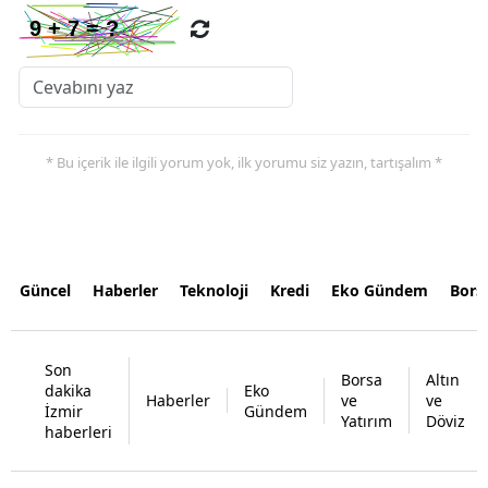
* Bu içerik ile ilgili yorum yok, ilk yorumu siz yazın, tartışalım *
Güncel
Haberler
Teknoloji
Kredi
Eko Gündem
Bors
Son
Borsa
Altın
dakika
Eko
Haberler
ve
ve
İzmir
Gündem
Yatırım
Döviz
haberleri