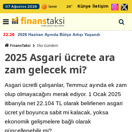
Künye
İletişim
07 Ağustos 2026
26
°
2026 Haziran Ayında Bütçe Artışı Yaşandı
22:26
FinansTaksi
Eko Gündem
2025 Asgari ücrete ara
zam gelecek mi?
Asgari ücretli çalışanlar, Temmuz ayında ek zam
olup olmayacağını merak ediyor. 1 Ocak 2025
itibarıyla net 22.104 TL olarak belirlenen asgari
ücret yıl boyunca sabit mi kalacak, yoksa
ekonomik gelişmelere bağlı olarak
güncellenebilir mi?