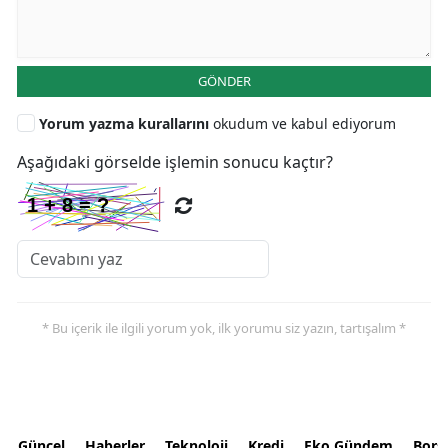
GÖNDER
Yorum yazma kurallarını
okudum ve kabul ediyorum
Aşağıdaki görselde işlemin sonucu kaçtır?
* Bu içerik ile ilgili yorum yok, ilk yorumu siz yazın, tartışalım *
Güncel
Haberler
Teknoloji
Kredi
Eko Gündem
Bors