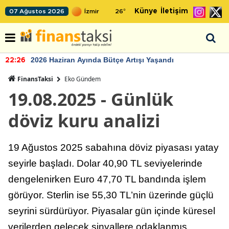
Künye
İletişim
07 Ağustos 2026
26
°
2026 Haziran Ayında Bütçe Artışı Yaşandı
22:26
FinansTaksi
Eko Gündem
19.08.2025 - Günlük
döviz kuru analizi
19 Ağustos 2025 sabahına döviz piyasası yatay
seyirle başladı. Dolar 40,90 TL seviyelerinde
dengelenirken Euro 47,70 TL bandında işlem
görüyor. Sterlin ise 55,30 TL’nin üzerinde güçlü
seyrini sürdürüyor. Piyasalar gün içinde küresel
verilerden gelecek sinyallere odaklanmış