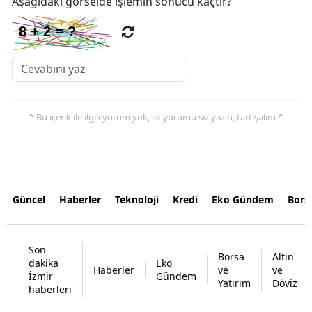
Aşağıdaki görselde işlemin sonucu kaçtır?
* Bu içerik ile ilgili yorum yok, ilk yorumu siz yazın, tartışalım *
Güncel
Haberler
Teknoloji
Kredi
Eko Gündem
Bors
Son
Borsa
Altın
dakika
Eko
Haberler
ve
ve
İzmir
Gündem
Yatırım
Döviz
haberleri