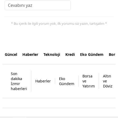
* Bu içerik ile ilgili yorum yok, ilk yorumu siz yazın, tartışalım *
Güncel
Haberler
Teknoloji
Kredi
Eko Gündem
Bors
Son
Borsa
Altın
dakika
Eko
Haberler
ve
ve
İzmir
Gündem
Yatırım
Döviz
haberleri