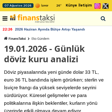
Künye
İletişim
07 Ağustos 2026
26
°
2026 Haziran Ayında Bütçe Artışı Yaşandı
22:26
FinansTaksi
Eko Gündem
19.01.2026 - Günlük
döviz kuru analizi
Döviz piyasalarında yeni günde dolar 33 TL,
euro 36 TL bandında işlem görürken; sterlin ve
İsviçre frangı da yüksek seviyelerde seyrini
sürdürüyor. Küresel gelişmeler ve para
politikalarına ilişkin beklentiler, kurların yönü
üzerinde etkili olmaya devam ediyor