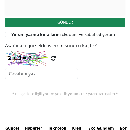
GÖNDER
Yorum yazma kurallarını
okudum ve kabul ediyorum
Aşağıdaki görselde işlemin sonucu kaçtır?
* Bu içerik ile ilgili yorum yok, ilk yorumu siz yazın, tartışalım *
Güncel
Haberler
Teknoloji
Kredi
Eko Gündem
Bors