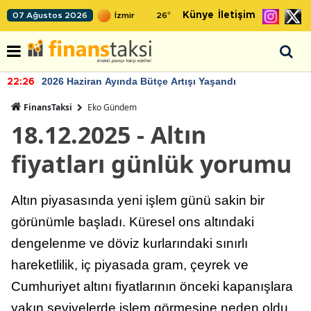
Künye
İletişim
07 Ağustos 2026
26
°
2026 Haziran Ayında Bütçe Artışı Yaşandı
22:26
FinansTaksi
Eko Gündem
18.12.2025 - Altın
fiyatları günlük yorumu
Altın piyasasında yeni işlem günü sakin bir
görünümle başladı. Küresel ons altındaki
dengelenme ve döviz kurlarındaki sınırlı
hareketlilik, iç piyasada gram, çeyrek ve
Cumhuriyet altını fiyatlarının önceki kapanışlara
yakın seviyelerde işlem görmesine neden oldu