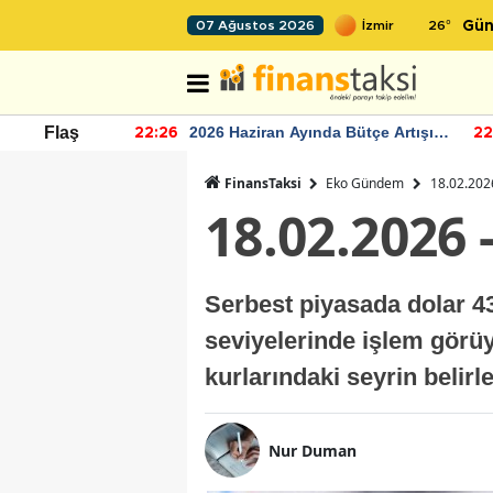
26
°
07 Ağustos 2026
Gün
r seviyesinin
2026 Haziran Ayında Bütçe Artışı
Flaş
22:26
22
Yaşandı
FinansTaksi
Eko Gündem
18.02.2026
18.02.2026 
Serbest piyasada dolar 43,
seviyelerinde işlem görüyo
kurlarındaki seyrin belir
Nur Duman