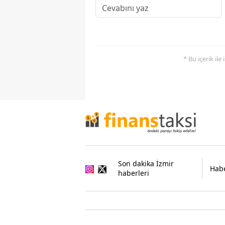
* Bu içerik ile
Son dakika İzmir
Habe
haberleri