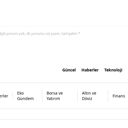
 ilgili yorum yok, ilk yorumu siz yazın, tartışalım *
Güncel
Haberler
Teknoloji
Eko
Borsa ve
Altın ve
rler
Finans
Gündem
Yatırım
Döviz