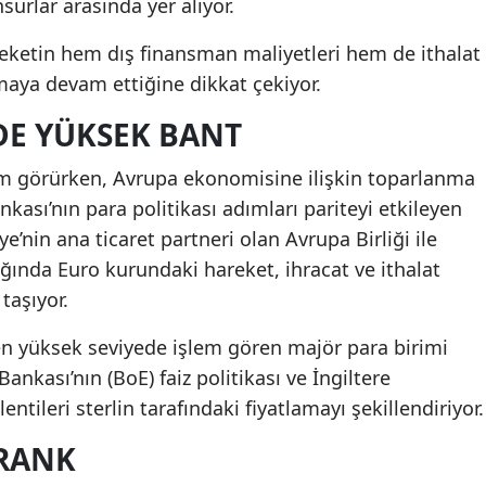
surlar arasında yer alıyor.
eketin hem dış finansman maliyetleri hem de ithalat
olmaya devam ettiğine dikkat çekiyor.
DE YÜKSEK BANT
em görürken, Avrupa ekonomisine ilişkin toparlanma
kası’nın para politikası adımları pariteyi etkileyen
e’nin ana ticaret partneri olan Avrupa Birliği ile
ğında Euro kurundaki hareket, ihracat ve ithalat
taşıyor.
le en yüksek seviyede işlem gören majör para birimi
nkası’nın (BoE) faiz politikası ve İngiltere
ileri sterlin tarafındaki fiyatlamayı şekillendiriyor.
FRANK