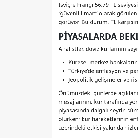
İsviçre Frangı 56,79 TL seviye
“güvenli liman” olarak görülen 
görüyor. Bu durum, TL karşısın
PIYASALARDA BEK
Analistler, döviz kurlarının se
Küresel merkez bankalarının
Türkiye’de enflasyon ve pa
Jeopolitik gelişmeler ve ris
Önümüzdeki günlerde açıklan
mesajlarının, kur tarafında yön
piyasasında dalgalı seyrin sür
olurken; kur hareketlerinin enf
üzerindeki etkisi yakından izle