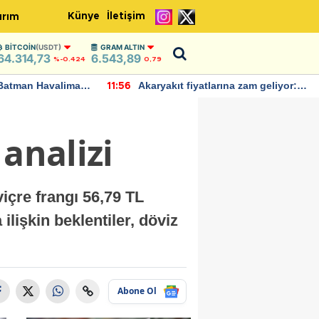
Künye
İletişim
ırım
BITCOIN
(USDT)
GRAM ALTIN
64.314,73
6.543,89
%-0.424
0,79
Batman Havalimanı
Akaryakıt fiyatlarına zam geliyor:
11:56
 açıklamalarda
Yeni tarih açıklandı
analizi
viçre frangı 56,79 TL
ilişkin beklentiler, döviz
Abone Ol