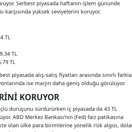
sürüyor. Serbest piyasada haftanın işlem gününde
ası karşısında yüksek seviyelerini koruyor.
74 TL
59,34 TL
6,79 TL
st piyasada alış-satış fiyatları arasında sınırlı farkla
yonlarında ise marjın daha geniş olduğu görülüyor.
RINI KORUYOR
üçlü duruşunu sürdürürken iç piyasada da 43 TL
üyor. ABD Merkez Bankası’nın (Fed) faiz patikasına
ekte olan ülke para birimlerine yönelik risk algısı, dola