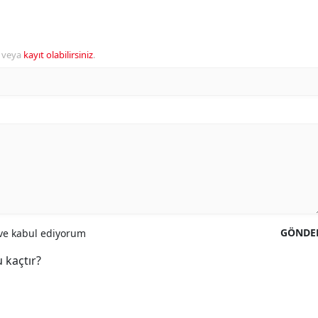
veya
kayıt olabilirsiniz
.
GÖNDE
e kabul ediyorum
 kaçtır?