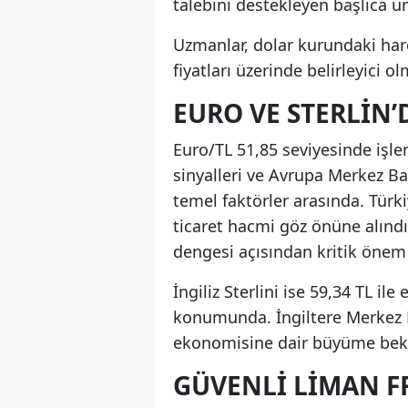
talebini destekleyen başlıca un
Uzmanlar, dolar kurundaki har
fiyatları üzerinde belirleyici 
EURO VE STERLIN’
Euro/TL 51,85 seviyesinde işl
sinyalleri ve Avrupa Merkez Ban
temel faktörler arasında. Türkiy
ticaret hacmi göz önüne alındı
dengesi açısından kritik önem 
İngiliz Sterlini ise 59,34 TL i
konumunda. İngiltere Merkez Ba
ekonomisine dair büyüme beklent
GÜVENLI LIMAN 