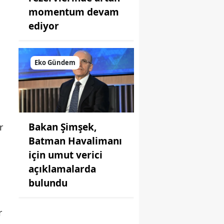
momentum devam
ediyor
Eko Gündem
Bakan Şimşek,
r
Batman Havalimanı
için umut verici
açıklamalarda
bulundu
r