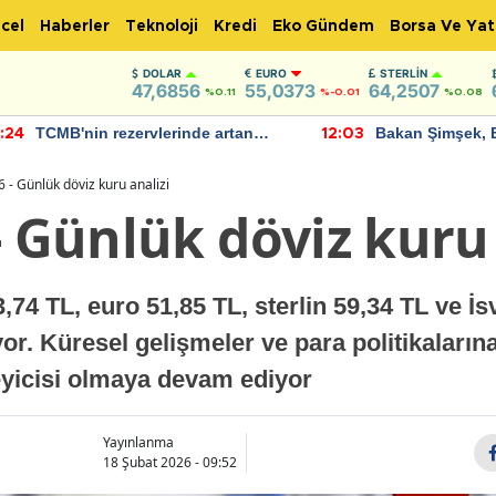
cel
Haberler
Teknoloji
Kredi
Eko Gündem
Borsa Ve Yat
DOLAR
EURO
STERLIN
47,6856
55,0373
64,2507
%0.11
%-0.01
%0.08
TCMB'nin rezervlerinde artan
Bakan Şimşek, 
:24
12:03
momentum devam ediyor
için umut verici
bulundu
 - Günlük döviz kuru analizi
- Günlük döviz kuru 
74 TL, euro 51,85 TL, sterlin 59,34 TL ve İs
r. Küresel gelişmeler ve para politikalarına 
leyicisi olmaya devam ediyor
Yayınlanma
18 Şubat 2026 - 09:52