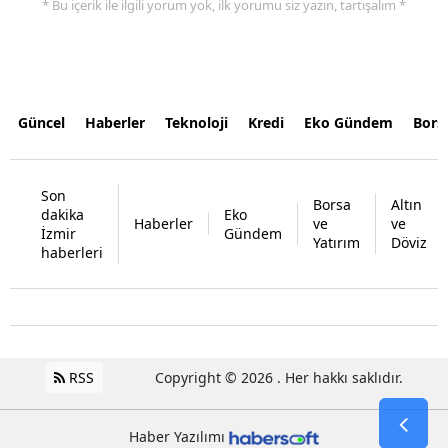
* Bu içerik ile ilgili yorum yok, ilk yorumu siz yazın, tartışalım *
Güncel
Haberler
Teknoloji
Kredi
Eko Gündem
Bors
Son
Borsa
Altın
dakika
Eko
Haberler
ve
ve
İzmir
Gündem
Yatırım
Döviz
haberleri
RSS
Copyright © 2026 . Her hakkı saklıdır.
Haber Yazılımı