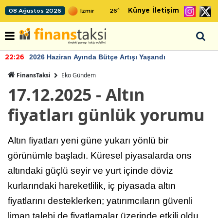
Künye
İletişim
08 Ağustos 2026
26
°
2026 Haziran Ayında Bütçe Artışı Yaşandı
22:26
FinansTaksi
Eko Gündem
17.12.2025 - Altın
fiyatları günlük yorumu
Altın fiyatları yeni güne yukarı yönlü bir
görünümle başladı. Küresel piyasalarda ons
altındaki güçlü seyir ve yurt içinde döviz
kurlarındaki hareketlilik, iç piyasada altın
fiyatlarını desteklerken; yatırımcıların güvenli
liman talebi de fiyatlamalar üzerinde etkili oldu