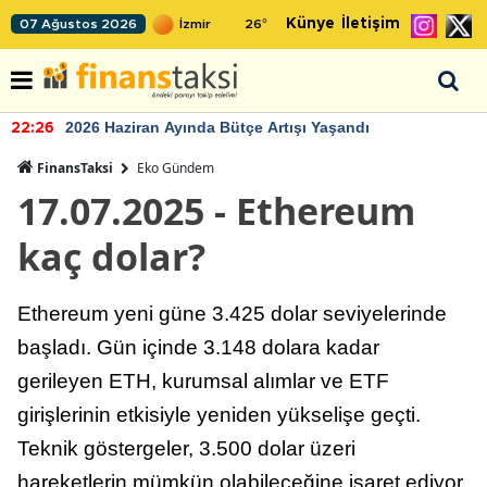
Künye
İletişim
07 Ağustos 2026
26
°
2026 Haziran Ayında Bütçe Artışı Yaşandı
22:26
FinansTaksi
Eko Gündem
17.07.2025 - Ethereum
kaç dolar?
Ethereum yeni güne 3.425 dolar seviyelerinde
başladı. Gün içinde 3.148 dolara kadar
gerileyen ETH, kurumsal alımlar ve ETF
girişlerinin etkisiyle yeniden yükselişe geçti.
Teknik göstergeler, 3.500 dolar üzeri
hareketlerin mümkün olabileceğine işaret ediyor