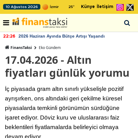
Künye
İletişim
10 Ağustos 2026
25
°
2026 Haziran Ayında Bütçe Artışı Yaşandı
22:26
FinansTaksi
Eko Gündem
17.04.2026 - Altın
fiyatları günlük yorumu
İç piyasada gram altın sınırlı yükselişle pozitif
ayrışırken, ons altındaki geri çekilme küresel
piyasalarda temkinli görünümün sürdüğüne
işaret ediyor. Döviz kuru ve uluslararası faiz
beklentileri fiyatlamalarda belirleyici olmaya
devam ediyor