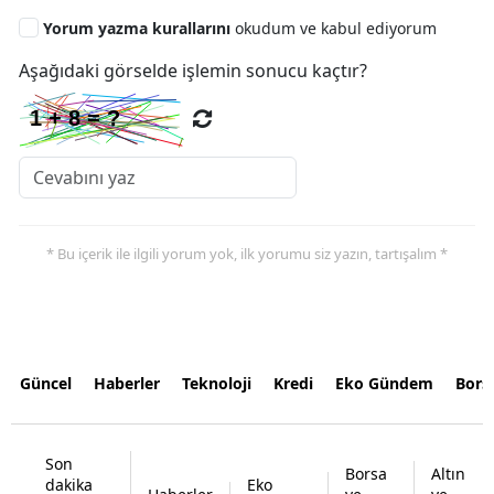
Yorum yazma kurallarını
okudum ve kabul ediyorum
Aşağıdaki görselde işlemin sonucu kaçtır?
* Bu içerik ile ilgili yorum yok, ilk yorumu siz yazın, tartışalım *
Güncel
Haberler
Teknoloji
Kredi
Eko Gündem
Bors
Son
Borsa
Altın
dakika
Eko