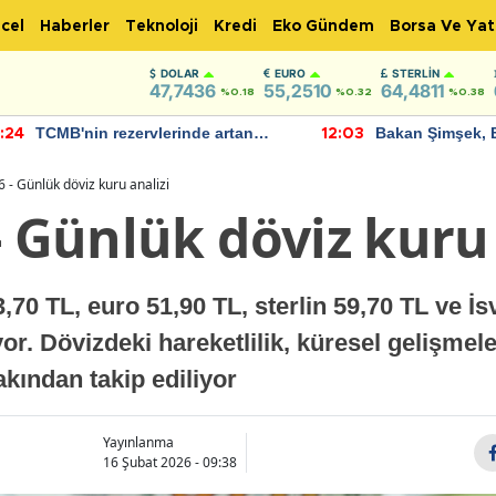
cel
Haberler
Teknoloji
Kredi
Eko Gündem
Borsa Ve Yat
DOLAR
EURO
STERLIN
47,7436
55,2510
64,4811
%0.18
%0.32
%0.38
TCMB'nin rezervlerinde artan
Bakan Şimşek, 
:24
12:03
momentum devam ediyor
için umut verici
bulundu
 - Günlük döviz kuru analizi
- Günlük döviz kuru 
70 TL, euro 51,90 TL, sterlin 59,70 TL ve İs
or. Dövizdeki hareketlilik, küresel gelişmele
akından takip ediliyor
Yayınlanma
16 Şubat 2026 - 09:38