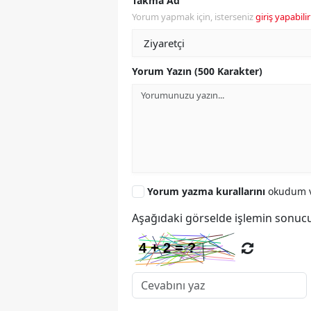
Takma Ad
Yorum yapmak için, isterseniz
giriş yapabilir
Yorum Yazın (500 Karakter)
Yorum yazma kurallarını
okudum v
Aşağıdaki görselde işlemin sonucu