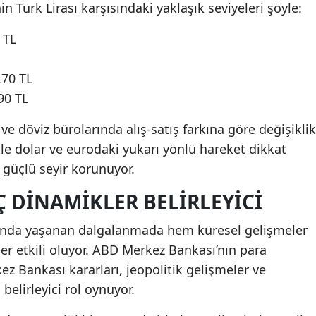
in Türk Lirası karşısındaki yaklaşık seviyeleri şöyle:
 TL
,70 TL
90 TL
ve döviz bürolarında alış-satış farkına göre değişiklik
kle dolar ve eurodaki yukarı yönlü hareket dikkat
 güçlü seyir korunuyor.
İÇ DINAMIKLER BELIRLEYICI
ında yaşanan dalgalanmada hem küresel gelişmeler
r etkili oluyor. ABD Merkez Bankası’nın para
ez Bankası kararları, jeopolitik gelişmeler ve
belirleyici rol oynuyor.