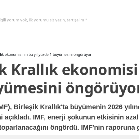
 ilgili yorum yok, ilk yorumu siz yazın, tartışalım *
allık ekonomisinin bu yıl yüzde 1 büyümesini öngörüyor
ik Krallık ekonomisi
yümesini öngörüyo
MF), Birleşik Krallık'ta büyümenin 2026 yılı
 açıkladı. IMF, enerji şokunun etkisinin azal
oparlanacağını öngördü. IMF'nin raporuna gö
a istikrarlı bir toparlanma süreci yaşayabilir