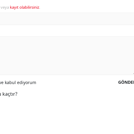
veya
kayıt olabilirsiniz
.
GÖNDE
e kabul ediyorum
 kaçtır?