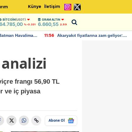
Künye
İletişim
ırım
BITCOIN
(USDT)
GRAM ALTIN
64.785,00
6.660,55
%-0.331
2,59
Batman Havalimanı
Akaryakıt fiyatlarına zam geliyor:
11:56
 açıklamalarda
Yeni tarih açıklandı
analizi
viçre frangı 56,90 TL
r ve iç piyasa
Abone Ol