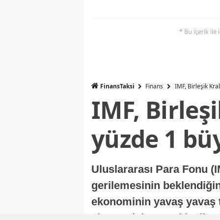
* Bu içerik ile
FinansTaksi
Finans
IMF, Birleşik Kr
IMF, Birleş
yüzde 1 bü
Uluslararası Para Fonu (I
gerilemesinin beklendiğini
ekonominin yavaş yavaş t
ekonomisi, sonraki yıllard