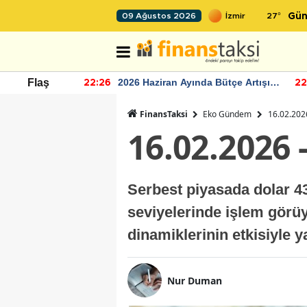
27
°
09 Ağustos 2026
Gün
r seviyesinin
2026 Haziran Ayında Bütçe Artışı
Flaş
22:26
22
Yaşandı
FinansTaksi
Eko Gündem
16.02.2026
16.02.2026 
Serbest piyasada dolar 43,
seviyelerinde işlem görüy
dinamiklerinin etkisiyle y
Nur Duman