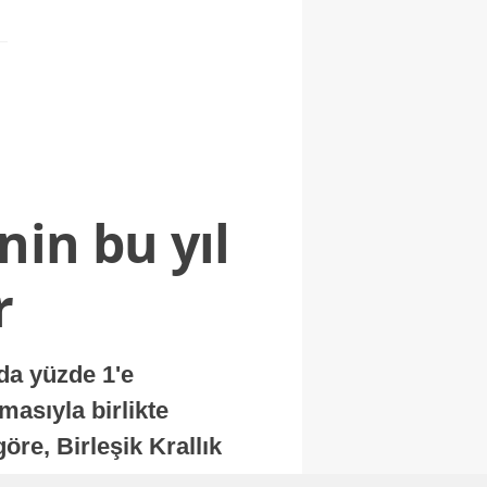
nin bu yıl
r
nda yüzde 1'e
masıyla birlikte
re, Birleşik Krallık
.