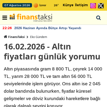
Künye
İletişim
07 Ağustos 2026
26
°
2026 Haziran Ayında Bütçe Artışı Yaşandı
22:26
FinansTaksi
Eko Gündem
16.02.2026 - Altın
fiyatları günlük yorumu
Altın piyasasında gram 8 800 TL, çeyrek 14 000
TL, yarım 28 000 TL ve tam altın 56 000 TL
seviyelerinde işlem görüyor. Ons altın ise 2 045
dolar bandında bulunurken, fiyatlar küresel
gelişmeler ve döviz kurundaki hareketlere bağlı
olarak dalgalı seyrini koruyor