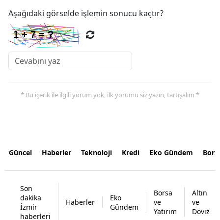
Aşağıdaki görselde işlemin sonucu kaçtır?
* Bu içerik ile ilgili yorum yok, ilk yorumu siz yazın, tartışalım *
Güncel
Haberler
Teknoloji
Kredi
Eko Gündem
Bors
Son
Borsa
Altın
dakika
Eko
Haberler
ve
ve
İzmir
Gündem
Yatırım
Döviz
haberleri