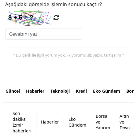
Aşağıdaki görselde işlemin sonucu kaçtır?
* Bu içerik ile ilgili yorum yok, ilk yorumu siz yazın, tartışalım *
Güncel
Haberler
Teknoloji
Kredi
Eko Gündem
Bors
Son
Borsa
Altın
dakika
Eko
Haberler
ve
ve
İzmir
Gündem
Yatırım
Döviz
haberleri