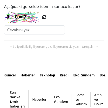
Aşağıdaki görselde işlemin sonucu kaçtır?
* Bu içerik ile ilgili yorum yok, ilk yorumu siz yazın, tartışalım *
Güncel
Haberler
Teknoloji
Kredi
Eko Gündem
Bors
Son
Borsa
Altın
dakika
Eko
Haberler
ve
ve
İzmir
Gündem
Yatırım
Döviz
haberleri