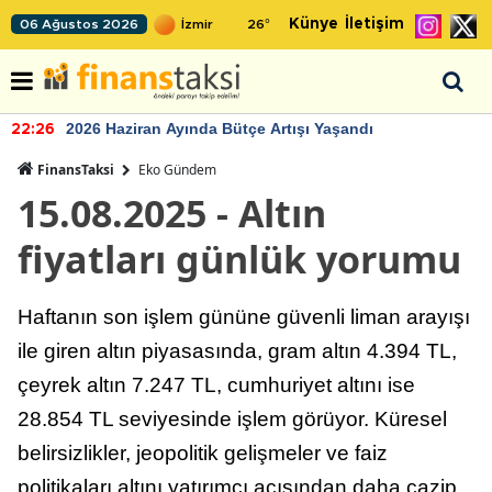
Künye
İletişim
06 Ağustos 2026
26
°
2026 Haziran Ayında Bütçe Artışı Yaşandı
22:26
FinansTaksi
Eko Gündem
15.08.2025 - Altın
fiyatları günlük yorumu
Haftanın son işlem gününe güvenli liman arayışı
ile giren altın piyasasında, gram altın 4.394 TL,
çeyrek altın 7.247 TL, cumhuriyet altını ise
28.854 TL seviyesinde işlem görüyor. Küresel
belirsizlikler, jeopolitik gelişmeler ve faiz
politikaları altını yatırımcı açısından daha cazip