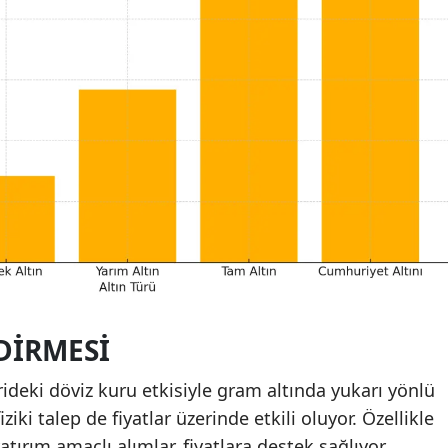
DIRMESI
erideki döviz kuru etkisiyle gram altında yukarı yönlü
ziki talep de fiyatlar üzerinde etkili oluyor. Özellikle
tırım amaçlı alımlar, fiyatlara destek sağlıyor.