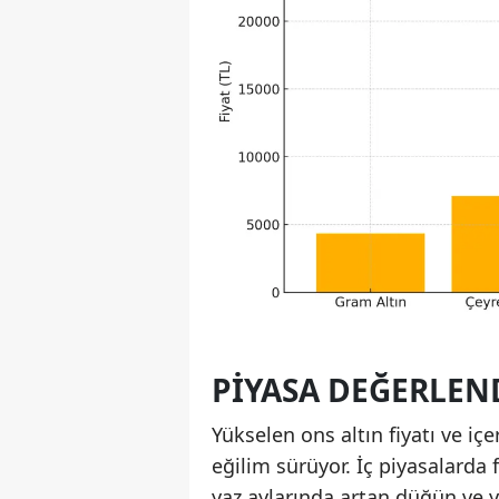
PIYASA DEĞERLEN
Yükselen ons altın fiyatı ve iç
eğilim sürüyor. İç piyasalarda fi
yaz aylarında artan düğün ve ya