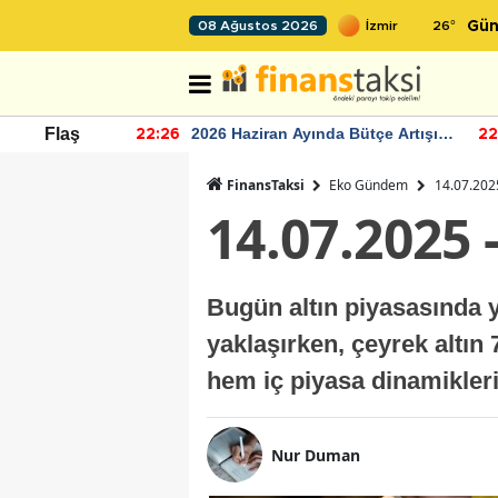
26
°
08 Ağustos 2026
Gün
r seviyesinin
2026 Haziran Ayında Bütçe Artışı
Flaş
22:26
22
Yaşandı
FinansTaksi
Eko Gündem
14.07.2025
14.07.2025 
Bugün altın piyasasında yu
yaklaşırken, çeyrek altın
hem iç piyasa dinamikleri
Nur Duman