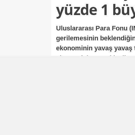
yüzde 1 bü
Uluslararası Para Fonu (I
gerilemesinin beklendiğini
ekonominin yavaş yavaş t
ekonomisi, sonraki yıllard
Nur Duman