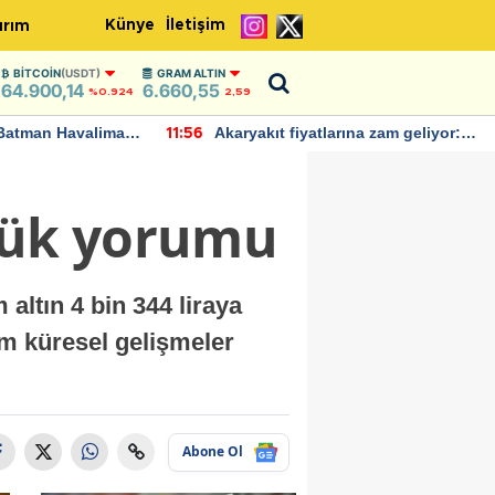
Künye
İletişim
ırım
BITCOIN
(USDT)
GRAM ALTIN
64.900,14
6.660,55
%0.924
2,59
Batman Havalimanı
Akaryakıt fiyatlarına zam geliyor:
11:56
 açıklamalarda
Yeni tarih açıklandı
nlük yorumu
altın 4 bin 344 liraya
em küresel gelişmeler
Abone Ol