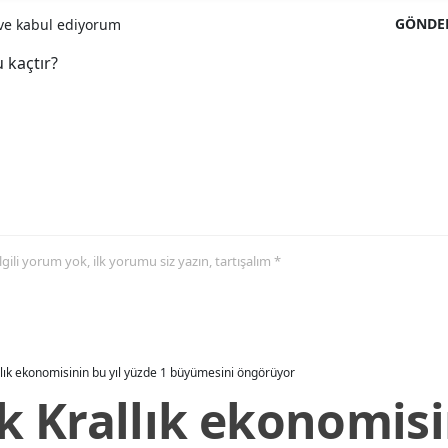
GÖNDE
e kabul ediyorum
 kaçtır?
 ilgili yorum yok, ilk yorumu siz yazın, tartışalım *
allık ekonomisinin bu yıl yüzde 1 büyümesini öngörüyor
ik Krallık ekonomisi