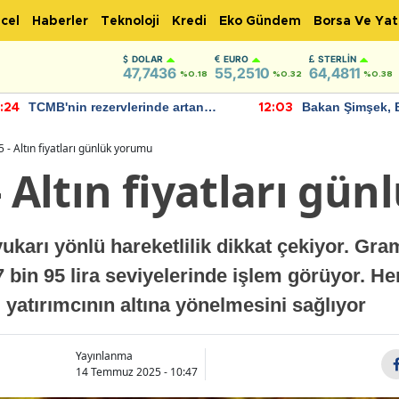
cel
Haberler
Teknoloji
Kredi
Eko Gündem
Borsa Ve Yat
DOLAR
EURO
STERLIN
47,7436
55,2510
64,4811
%0.18
%0.32
%0.38
TCMB'nin rezervlerinde artan
Bakan Şimşek, 
:24
12:03
momentum devam ediyor
için umut verici
bulundu
 - Altın fiyatları günlük yorumu
- Altın fiyatları gü
karı yönlü hareketlilik dikkat çekiyor. Gram 
 7 bin 95 lira seviyelerinde işlem görüyor. H
 yatırımcının altına yönelmesini sağlıyor
Yayınlanma
14 Temmuz 2025 - 10:47