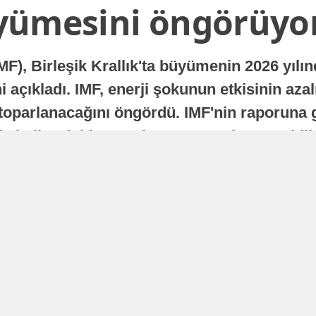
yümesini öngörüyo
MF), Birleşik Krallık'ta büyümenin 2026 yılı
 açıkladı. IMF, enerji şokunun etkisinin azal
oparlanacağını öngördü. IMF'nin raporuna gö
a istikrarlı bir toparlanma süreci yaşayabilir
Yayınlanma
16 Temmuz 2026 - 22:37