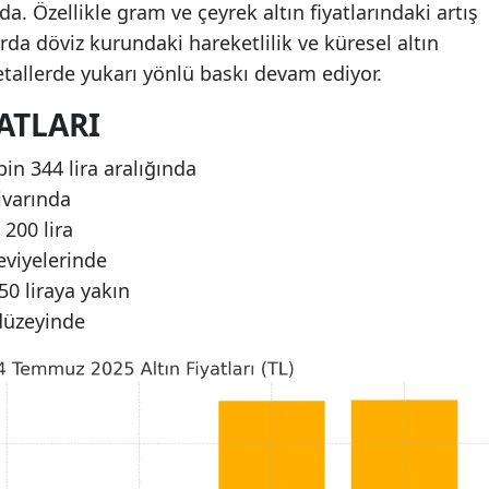
nda. Özellikle gram ve çeyrek altın fiyatlarındaki artış
arda döviz kurundaki hareketlilik ve küresel altın
metallerde yukarı yönlü baskı devam ediyor.
ATLARI
bin 344 lira aralığında
civarında
 200 lira
seviyelerinde
50 liraya yakın
 düzeyinde