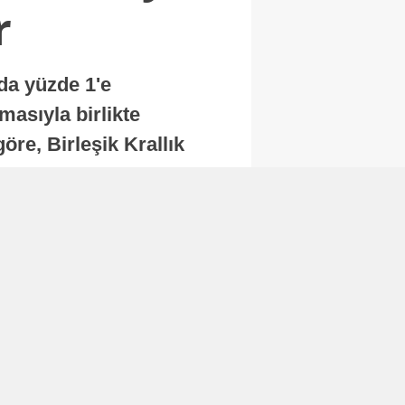
r
nda yüzde 1'e
masıyla birlikte
re, Birleşik Krallık
.
Abone Ol
Finans