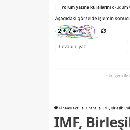
Yorum yazma kurallarını
okudum v
Aşağıdaki görselde işlemin sonucu
* Bu içerik ile
FinansTaksi
Finans
IMF, Birleşik Kr
IMF, Birleş