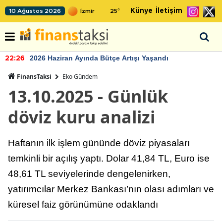
Künye
İletişim
10 Ağustos 2026
25
°
2026 Haziran Ayında Bütçe Artışı Yaşandı
22:26
FinansTaksi
Eko Gündem
13.10.2025 - Günlük
döviz kuru analizi
Haftanın ilk işlem gününde döviz piyasaları
temkinli bir açılış yaptı. Dolar 41,84 TL, Euro ise
48,61 TL seviyelerinde dengelenirken,
yatırımcılar Merkez Bankası’nın olası adımları ve
küresel faiz görünümüne odaklandı