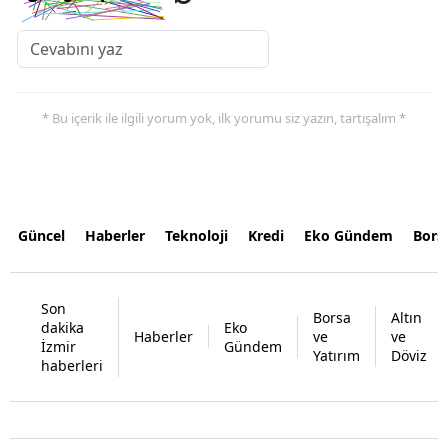
* Bu içerik ile ilgili yorum yok, ilk yorumu siz yazın, tartışalım *
Güncel
Haberler
Teknoloji
Kredi
Eko Gündem
Bors
Son
Borsa
Altın
dakika
Eko
Haberler
ve
ve
İzmir
Gündem
Yatırım
Döviz
haberleri