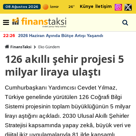
Künye
İletişim
08 Ağustos 2026
26
°
2026 Haziran Ayında Bütçe Artışı Yaşandı
22:26
FinansTaksi
Eko Gündem
126 akıllı şehir projesi 5
milyar liraya ulaştı
Cumhurbaşkanı Yardımcısı Cevdet Yılmaz,
Türkiye genelinde yürütülen 126 Coğrafi Bilgi
Sistemi projesinin toplam büyüklüğünün 5 milyar
lirayı aştığını açıkladı. 2030 Ulusal Akıllı Şehirler
Stratejisi kapsamında yapay zekâ, büyük veri ve
dijital ikiz uygulamalarıyla 81 ilde kapsamlı