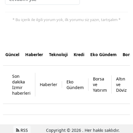
* Bu içerik ile ilgili yorum yok, ilk yorumu siz yazın, tartışalım *
Güncel
Haberler
Teknoloji
Kredi
Eko Gündem
Bors
Son
Borsa
Altın
dakika
Eko
Haberler
ve
ve
İzmir
Gündem
Yatırım
Döviz
haberleri
RSS
Copyright © 2026 . Her hakkı saklıdır.