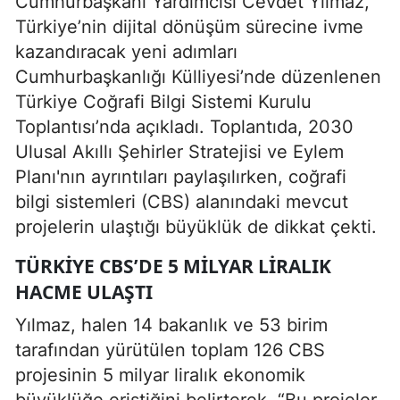
Cumhurbaşkanı Yardımcısı Cevdet Yılmaz,
Türkiye’nin dijital dönüşüm sürecine ivme
kazandıracak yeni adımları
Cumhurbaşkanlığı Külliyesi’nde düzenlenen
Türkiye Coğrafi Bilgi Sistemi Kurulu
Toplantısı’nda açıkladı. Toplantıda, 2030
Ulusal Akıllı Şehirler Stratejisi ve Eylem
Planı'nın ayrıntıları paylaşılırken, coğrafi
bilgi sistemleri (CBS) alanındaki mevcut
projelerin ulaştığı büyüklük de dikkat çekti.
TÜRKIYE CBS’DE 5 MILYAR LIRALIK
HACME ULAŞTI
Yılmaz, halen 14 bakanlık ve 53 birim
tarafından yürütülen toplam 126 CBS
projesinin 5 milyar liralık ekonomik
büyüklüğe eriştiğini belirterek, “Bu projeler