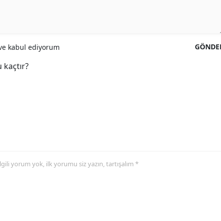
GÖNDE
e kabul ediyorum
 kaçtır?
 ilgili yorum yok, ilk yorumu siz yazın, tartışalım *