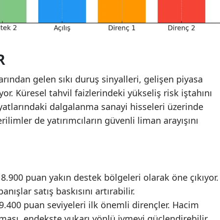
R
ından gelen sıkı duruş sinyalleri, gelişen piyasa
or. Küresel tahvil faizlerindeki yükseliş risk iştahını
iyatlarındaki dalgalanma sanayi hisseleri üzerinde
erilimler de yatırımcıların güvenli liman arayışını
 8.900 puan yakın destek bölgeleri olarak öne çıkıyor.
anışlar satış baskısını artırabilir.
 9.400 puan seviyeleri ilk önemli dirençler. Hacim
ılması, endekste yukarı yönlü ivmeyi güçlendirebilir.