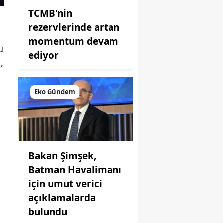
TCMB'nin
rezervlerinde artan
momentum devam
ü
ediyor
,
Eko Gündem
Bakan Şimşek,
Batman Havalimanı
için umut verici
açıklamalarda
bulundu