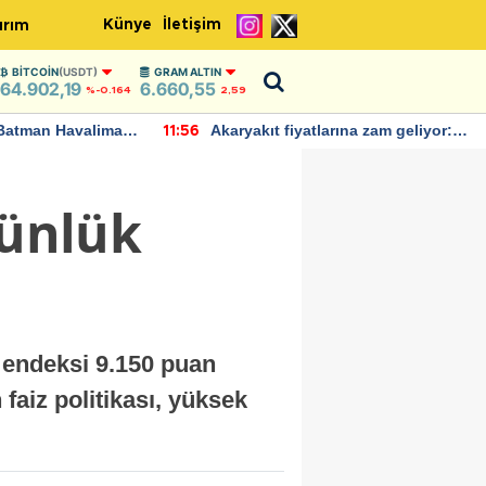
Künye
İletişim
ırım
BITCOIN
(USDT)
GRAM ALTIN
64.902,19
6.660,55
%-0.164
2,59
Batman Havalimanı
Akaryakıt fiyatlarına zam geliyor:
11:56
 açıklamalarda
Yeni tarih açıklandı
günlük
0 endeksi 9.150 puan
faiz politikası, yüksek