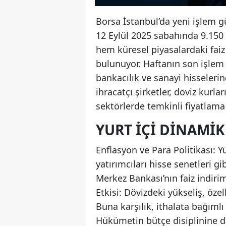
Borsa İstanbul’da yeni işlem g
12 Eylül 2025 sabahında 9.150
hem küresel piyasalardaki fai
bulunuyor. Haftanın son işlem 
bankacılık ve sanayi hisselerind
ihracatçı şirketler, döviz kurl
sektörlerde temkinli fiyatlama 
YURT İÇI DINAMIK
Enflasyon ve Para Politikası: Y
yatırımcıları hisse senetleri gi
Merkez Bankası’nın faiz indirimi
Etkisi: Dövizdeki yükseliş, özelli
Buna karşılık, ithalata bağımlı
Hükümetin bütçe disiplinine d