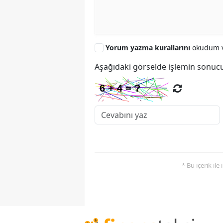
Yorum yazma kurallarını
okudum v
Aşağıdaki görselde işlemin sonucu
* Bu içerik ile