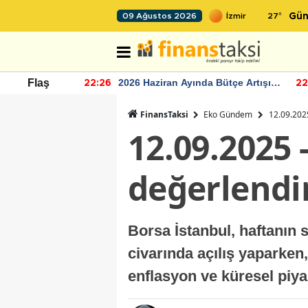
27
°
09 Ağustos 2026
Gün
r seviyesinin
2026 Haziran Ayında Bütçe Artışı
Flaş
22:26
22
Yaşandı
FinansTaksi
Eko Gündem
12.09.202
12.09.2025 
değerlend
Borsa İstanbul, haftanın 
civarında açılış yaparken
enflasyon ve küresel piy