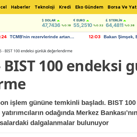
cel
Haberler
Teknoloji
Kredi
Eko Gündem
Borsa Ve Yat
DOLAR
EURO
STERLIN
47,7436
55,2510
64,4811
%0.18
%0.32
%0.38
TCMB'nin rezervlerinde artan
Bakan Şimşek, 
:24
12:03
momentum devam ediyor
için umut verici
bulundu
5 - BIST 100 endeksi günlük değerlendirme
- BIST 100 endeksi 
irme
son işlem gününe temkinli başladı. BIST 10
, yatırımcıların odağında Merkez Bankası’nın 
asalardaki dalgalanmalar bulunuyor