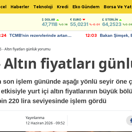
cel
Haberler
Teknoloji
Kredi
Eko Gündem
Borsa Ve Yat
DOLAR
EURO
STERLIN
47,7118
55,0231
64,2523
%0.16
%-0.01
%0.0
TCMB'nin rezervlerinde artan
Bakan Şimşek, 
:24
12:03
momentum devam ediyor
için umut verici
bulundu
 - Altın fiyatları günlük yorumu
- Altın fiyatları gü
n son işlem gününde aşağı yönlü seyir öne ç
etkisiyle yurt içi altın fiyatlarının büyük b
bin 220 lira seviyesinde işlem gördü
Yayınlanma
12 Haziran 2026 - 09:52