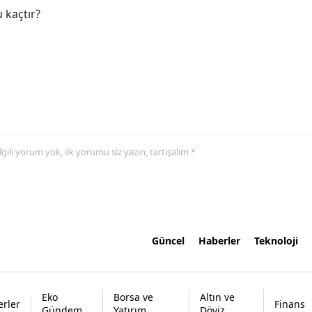
 kaçtır?
 ilgili yorum yok, ilk yorumu siz yazın, tartışalım *
Güncel
Haberler
Teknoloji
Eko
Borsa ve
Altın ve
rler
Finans
Gündem
Yatırım
Döviz