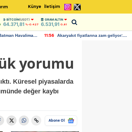
Künye
İletişim
ırım
BITCOIN
(USDT)
GRAM ALTIN
64.371,81
6.531,91
8
%-0.427
0,61
Batman Havalimanı
Akaryakıt fiyatlarına zam geliyor:
11:56
 açıklamalarda
Yeni tarih açıklandı
nlük yorumu
ıktı. Küresel piyasalarda
ölümünde değer kaybı
Abone Ol