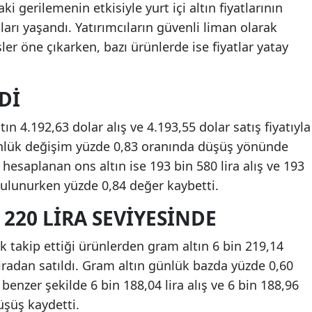
i gerilemenin etkisiyle yurt içi altın fiyatlarının
rı yaşandı. Yatırımcıların güvenli liman olarak
er öne çıkarken, bazı ürünlerde ise fiyatlar yatay
DI
ın 4.192,63 dolar alış ve 4.193,55 dolar satış fiyatıyla
ünlük değişim yüzde 0,83 oranında düşüş yönünde
a hesaplanan ons altın ise 193 bin 580 lira alış ve 193
 bulunurken yüzde 0,84 değer kaybetti.
 220 LIRA SEVIYESINDE
ok takip ettiği ürünlerden gram altın 6 bin 219,14
liradan satıldı. Gram altın günlük bazda yüzde 0,60
 benzer şekilde 6 bin 188,04 lira alış ve 6 bin 188,96
düşüş kaydetti.