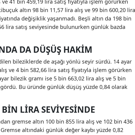
ış ve 41 bin 459,19 lira satış fiyatıyla işlem görürken
uçuk altın 98 bin 11,57 lira alış ve 99 bin 600,20 lir
fiyatında değişiklik yaşanmadı. Beşli altın da 198 bin
,56 lira satış seviyesinde bulunurken günlük bazda
INDA DA DÜŞÜŞ HAKIM
dilen bileziklerde de aşağı yönlü seyir sürdü. 14 ayar
alış ve 4 bin 582,66 lira satış fiyatıyla işlem görürken
ar bilezik gramı ise 5 bin 663,02 lira alış ve 5 bin
lem gördü. Bu üründe günlük düşüş yüzde 0,84 olarak
 BIN LIRA SEVIYESINDE
ndan gremse altın 100 bin 855 lira alış ve 102 bin 436
dü. Gremse altındaki günlük değer kaybı yüzde 0,82