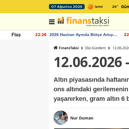
26
°
07 Ağustos 2026
Gün
r seviyesinin
2026 Haziran Ayında Bütçe Artışı
Flaş
22:26
22
Yaşandı
FinansTaksi
Eko Gündem
12.06.2026
12.06.2026 
Altın piyasasında haftanı
ons altındaki gerilemenin 
yaşanırken, gram altın 6 
Nur Duman