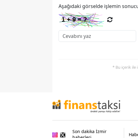
Aşağıdaki görselde işlemin sonucu
* Bu içerik ile
Son dakika İzmir
Habe
haberleri