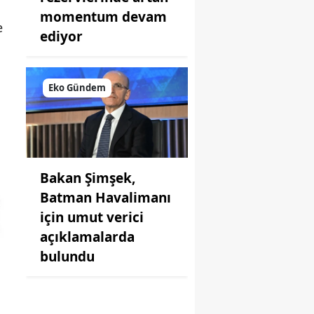
momentum devam
e
ediyor
Eko Gündem
Bakan Şimşek,
Batman Havalimanı
için umut verici
açıklamalarda
bulundu