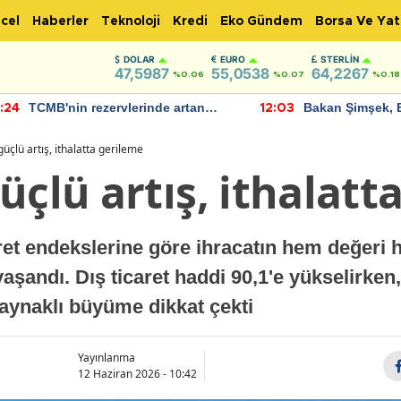
cel
Haberler
Teknoloji
Kredi
Eko Gündem
Borsa Ve Yat
DOLAR
EURO
STERLIN
47,5987
55,0538
64,2267
%0.06
%0.07
%0.18
CMB'nin rezervlerinde artan
Bakan Şimşek, Batma
12:03
omentum devam ediyor
için umut verici açıkl
bulundu
güçlü artış, ithalatta gerileme
üçlü artış, ithalatt
aret endekslerine göre ihracatın hem değeri 
aşandı. Dış ticaret haddi 90,1'e yükselirken,
aynaklı büyüme dikkat çekti
Yayınlanma
12 Haziran 2026 - 10:42