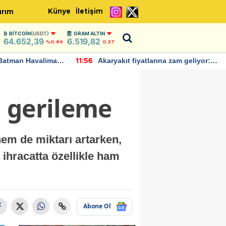
Künye
İletişim
ırım
BITCOIN
(USDT)
GRAM ALTIN
64.652,39
6.519,82
%0.84
0,37
n Havalimanı
Akaryakıt fiyatlarına zam geliyor:
11:56
22:3
amalarda
Yeni tarih açıklandı
a gerileme
hem de miktarı artarken,
 ihracatta özellikle ham
Abone Ol