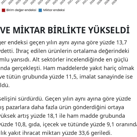
VE MIKTAR BIRLIKTE YÜKSELDI
er endeksi geçen yılın aynı ayına göre yüzde 13,7
ydetti. İhraç edilen ürünlerin ortalama değerindeki
lumlu yansıdı. Alt sektörler incelendiğinde en güçlü
ubunda gerçekleşti. Ham maddelerde yakıt hariç olmak
 ve tütün grubunda yüzde 11,5, imalat sanayinde ise
üldü.
elişini sürdürdü. Geçen yılın aynı ayına göre yüzde
dış pazarlara daha fazla ürün gönderdiğini ortaya
yüksek artış yüzde 18,1 ile ham madde grubunda
üzde 10,8, gıda, içecek ve tütünde yüzde 9,1 oranınd
lık yakıt ihracat miktarı yüzde 33,6 geriledi.