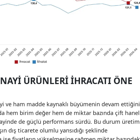
NAYI ÜRÜNLERI IHRACATI ÖNE
sanayi ve ham madde kaynaklı büyümenin devam ettiğini
 hem birim değer hem de miktar bazında çift hanel
anayinde de güçlü performans sürdü. Bu durum üretim
şın dış ticarete olumlu yansıdığı şeklinde
a ise fiyatların yükselmesine rağmen miktar bazındak