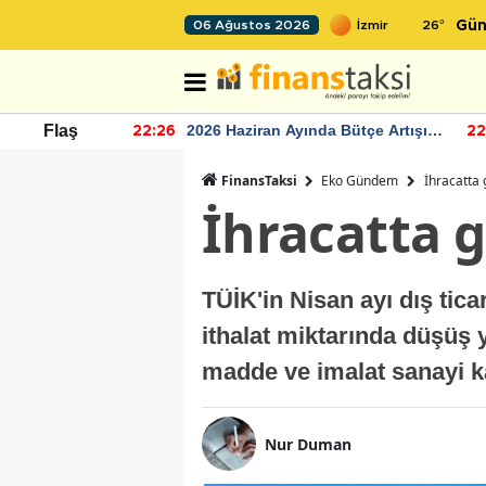
26
°
06 Ağustos 2026
Gün
yesinin
2026 Haziran Ayında Bütçe Artışı
T
Flaş
22:26
22:24
Yaşandı
m
FinansTaksi
Eko Gündem
İhracatta 
İhracatta g
TÜİK'in Nisan ayı dış tic
ithalat miktarında düşüş y
madde ve imalat sanayi k
Nur Duman