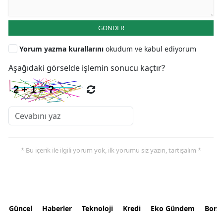
GÖNDER
Yorum yazma kurallarını
okudum ve kabul ediyorum
Aşağıdaki görselde işlemin sonucu kaçtır?
* Bu içerik ile ilgili yorum yok, ilk yorumu siz yazın, tartışalım *
Güncel
Haberler
Teknoloji
Kredi
Eko Gündem
Bors