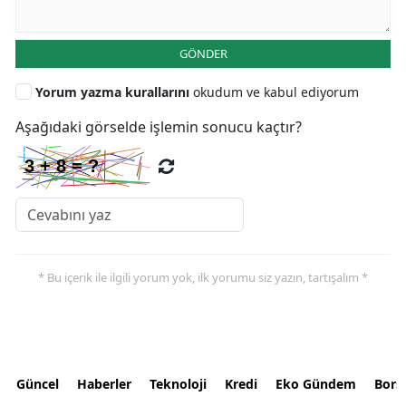
GÖNDER
Yorum yazma kurallarını
okudum ve kabul ediyorum
Aşağıdaki görselde işlemin sonucu kaçtır?
* Bu içerik ile ilgili yorum yok, ilk yorumu siz yazın, tartışalım *
Güncel
Haberler
Teknoloji
Kredi
Eko Gündem
Bors