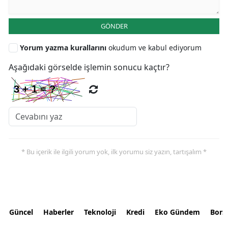
GÖNDER
Yorum yazma kurallarını
okudum ve kabul ediyorum
Aşağıdaki görselde işlemin sonucu kaçtır?
* Bu içerik ile ilgili yorum yok, ilk yorumu siz yazın, tartışalım *
Güncel
Haberler
Teknoloji
Kredi
Eko Gündem
Bors