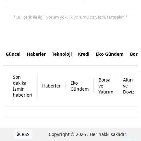
* Bu içerik ile ilgili yorum yok, ilk yorumu siz yazın, tartışalım *
Güncel
Haberler
Teknoloji
Kredi
Eko Gündem
Bors
Son
Borsa
Altın
dakika
Eko
Haberler
ve
ve
İzmir
Gündem
Yatırım
Döviz
haberleri
RSS
Copyright © 2026 . Her hakkı saklıdır.