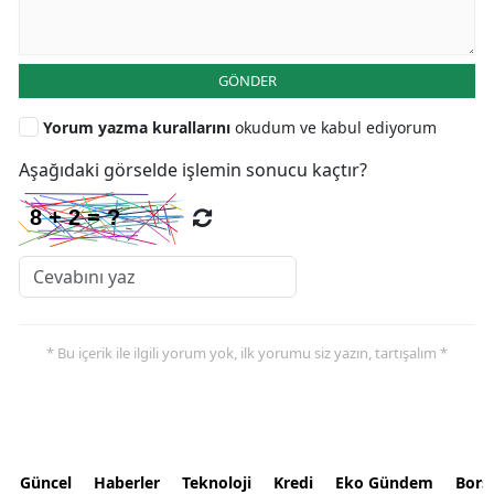
GÖNDER
Yorum yazma kurallarını
okudum ve kabul ediyorum
Aşağıdaki görselde işlemin sonucu kaçtır?
* Bu içerik ile ilgili yorum yok, ilk yorumu siz yazın, tartışalım *
Güncel
Haberler
Teknoloji
Kredi
Eko Gündem
Bors