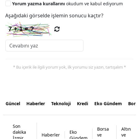
Yorum yazma kurallarını
okudum ve kabul ediyorum
Aşağıdaki görselde işlemin sonucu kaçtır?
* Bu içerik ile ilgili yorum yok, ilk yorumu siz yazın, tartışalım *
Güncel
Haberler
Teknoloji
Kredi
Eko Gündem
Bors
Son
Borsa
Altın
dakika
Eko
Haberler
ve
ve
İzmir
Gündem