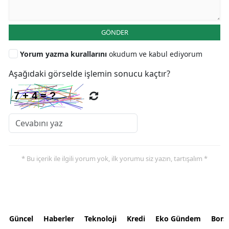
GÖNDER
Yorum yazma kurallarını
okudum ve kabul ediyorum
Aşağıdaki görselde işlemin sonucu kaçtır?
* Bu içerik ile ilgili yorum yok, ilk yorumu siz yazın, tartışalım *
Güncel
Haberler
Teknoloji
Kredi
Eko Gündem
Bors