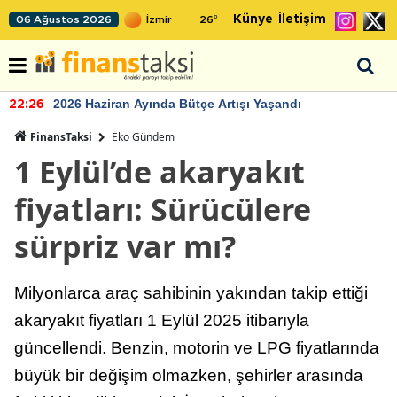
Künye
İletişim
06 Ağustos 2026
26
°
2026 Haziran Ayında Bütçe Artışı Yaşandı
22:26
FinansTaksi
Eko Gündem
1 Eylül’de akaryakıt
fiyatları: Sürücülere
sürpriz var mı?
Milyonlarca araç sahibinin yakından takip ettiği
akaryakıt fiyatları 1 Eylül 2025 itibarıyla
güncellendi. Benzin, motorin ve LPG fiyatlarında
büyük bir değişim olmazken, şehirler arasında