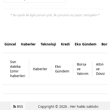
* Bu içerik ile ilgili yorum yok, ilk yorumu siz yazın, tartışalım *
Güncel
Haberler
Teknoloji
Kredi
Eko Gündem
Bors
Son
Borsa
Altın
dakika
Eko
Haberler
ve
ve
İzmir
Gündem
Yatırım
Döviz
haberleri
RSS
Copyright © 2026 . Her hakkı saklıdır.