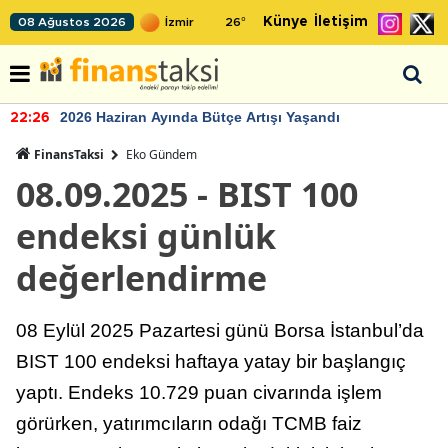
Künye
İletişim
08 Ağustos 2026
26
°
2026 Haziran Ayında Bütçe Artışı Yaşandı
22:26
FinansTaksi
Eko Gündem
08.09.2025 - BIST 100
endeksi günlük
değerlendirme
08 Eylül 2025 Pazartesi günü Borsa İstanbul’da
BIST 100 endeksi haftaya yatay bir başlangıç
yaptı. Endeks 10.729 puan civarında işlem
görürken, yatırımcıların odağı TCMB faiz