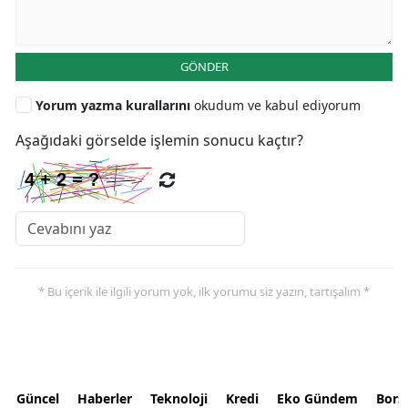
GÖNDER
Yorum yazma kurallarını
okudum ve kabul ediyorum
Aşağıdaki görselde işlemin sonucu kaçtır?
* Bu içerik ile ilgili yorum yok, ilk yorumu siz yazın, tartışalım *
Güncel
Haberler
Teknoloji
Kredi
Eko Gündem
Bors