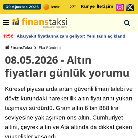
Künye
İletişim
09 Ağustos 2026
27
°
eni tarih açıklandı
IMF, Birleşik Krallık ekonomisinin
22:37
büyümesini öngörüyor
FinansTaksi
Eko Gündem
08.05.2026 - Altın
fiyatları günlük yorumu
Küresel piyasalarda artan güvenli liman talebi ve
döviz kurundaki hareketlilik altın fiyatlarını yukarı
taşımayı sürdürdü. Gram altın 6 bin 888 lira
seviyesine yaklaşırken ons altın, Cumhuriyet
altını, çeyrek altın ve Ata altında da dikkat çeken
yükselişler yaşandı