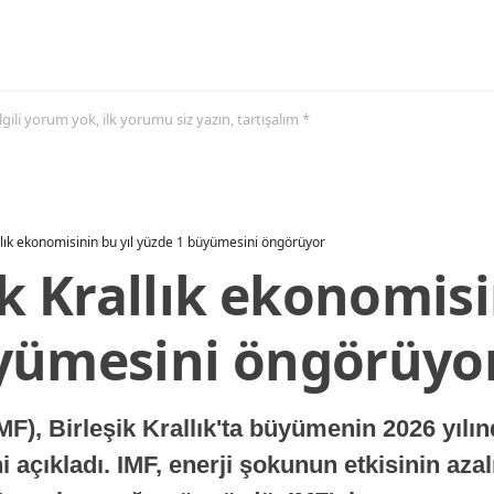
 ilgili yorum yok, ilk yorumu siz yazın, tartışalım *
allık ekonomisinin bu yıl yüzde 1 büyümesini öngörüyor
ik Krallık ekonomisi
yümesini öngörüyo
MF), Birleşik Krallık'ta büyümenin 2026 yılı
 açıkladı. IMF, enerji şokunun etkisinin azal