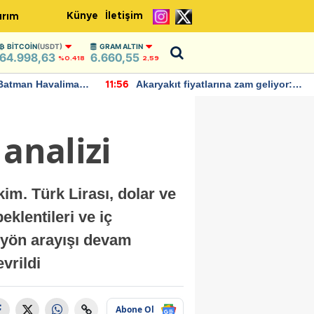
Künye
İletişim
ırım
BITCOIN
(USDT)
GRAM ALTIN
64.998,63
6.660,55
%0.418
2,59
Batman Havalimanı
Akaryakıt fiyatlarına zam geliyor:
11:56
 açıklamalarda
Yeni tarih açıklandı
analizi
im. Türk Lirası, dolar ve
eklentileri ve iç
a yön arayışı devam
vrildi
Abone Ol