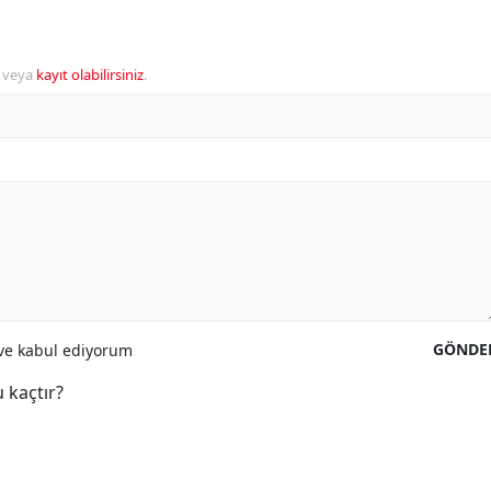
veya
kayıt olabilirsiniz
.
GÖNDE
e kabul ediyorum
 kaçtır?