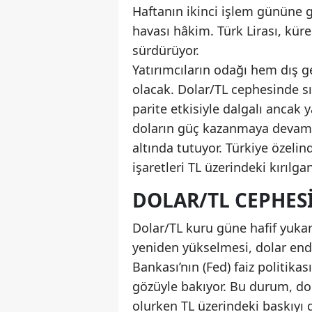
Haftanın ikinci işlem gününe gi
havası hâkim. Türk Lirası, küre
sürdürüyor.
Yatırımcıların odağı hem dış 
olacak. Dolar/TL cephesinde sın
parite etkisiyle dalgalı ancak 
doların güç kazanmaya devam e
altında tutuyor. Türkiye özeli
işaretleri TL üzerindeki kırılganl
DOLAR/TL CEPHES
Dolar/TL kuru güne hafif yukarı
yeniden yükselmesi, dolar end
Bankası’nın (Fed) faiz politika
gözüyle bakıyor. Bu durum, do
olurken TL üzerindeki baskıyı d