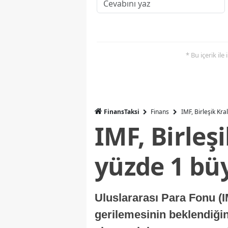
* Bu içerik ile
FinansTaksi
Finans
IMF, Birleşik Kr
IMF, Birleş
yüzde 1 bü
Uluslararası Para Fonu (I
gerilemesinin beklendiğini