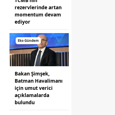
TCMB'nin
rezervlerinde artan
momentum devam
ediyor
Eko Gündem
Bakan Şimşek,
Batman Havalimanı
için umut verici
açıklamalarda
bulundu