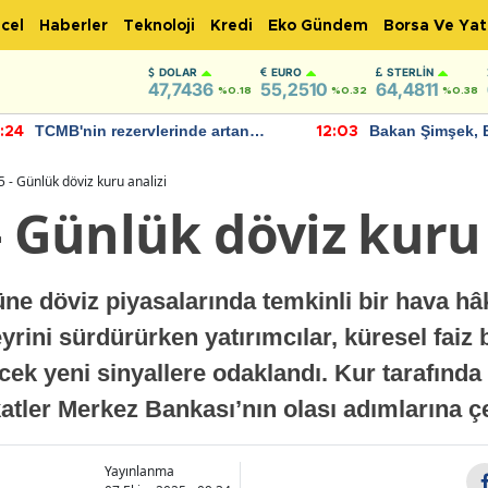
cel
Haberler
Teknoloji
Kredi
Eko Gündem
Borsa Ve Yat
DOLAR
EURO
STERLIN
47,7436
55,2510
64,4811
%0.18
%0.32
%0.38
TCMB'nin rezervlerinde artan
Bakan Şimşek, 
:24
12:03
momentum devam ediyor
için umut verici
bulundu
 - Günlük döviz kuru analizi
- Günlük döviz kuru 
üne döviz piyasalarında temkinli bir hava hâk
yrini sürdürürken yatırımcılar, küresel faiz b
ek yeni sinyallere odaklandı. Kur tarafınd
atler Merkez Bankası’nın olası adımlarına çe
Yayınlanma