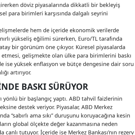
rerken döviz piyasalarında dikkatli bir bekleyiş
sel para birimleri karşısında dalgalı seyrini
gelişmelerde hem de içeride ekonomik verilerde
ırlı yükseliş eğilimi sürerken, Euro/TL tarafında
yatay bir görünüm öne çıkıyor. Küresel piyasalarda
tmesi, gelişmekte olan ülke para birimlerini baskı
nde ise yüksek enflasyon ve bütçe dengesine dair soru
ığı artırıyor.
INDE BASKI SÜRÜYOR
 yönlü bir başlangıç yaptı. ABD tahvil faizlerinin
eksine destek veriyor. Piyasalar, ABD Merkez
sında “sabırlı ama sıkı” duruşunu koruyacağına kesin
ların global ölçekte değer kazanmasına neden
a canlı tutuyor. İçeride ise Merkez Bankası’nın rezerv