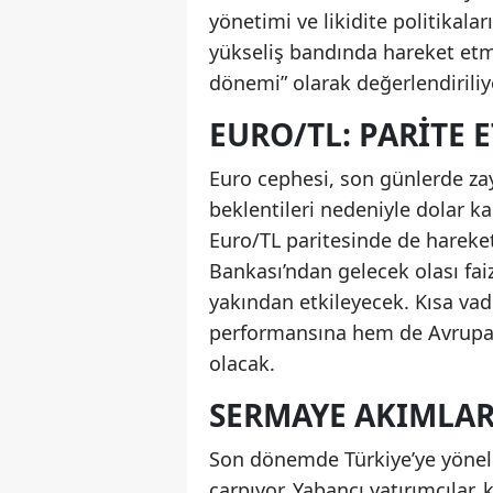
yönetimi ve likidite politikalar
yükseliş bandında hareket etmes
dönemi” olarak değerlendiriliy
EURO/TL: PARITE 
Euro cephesi, son günlerde z
beklentileri nedeniyle dolar 
Euro/TL paritesinde de hareket
Bankası’ndan gelecek olası faiz
yakından etkileyecek. Kısa va
performansına hem de Avrupa’
olacak.
SERMAYE AKIMLARI
Son dönemde Türkiye’ye yönelik
çarpıyor. Yabancı yatırımcılar, 