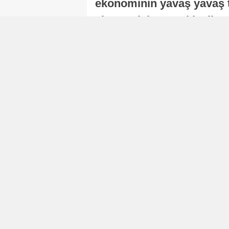
ekonominin yavaş yavaş t
ekonomisi, sonraki yıllard
Nur Duman