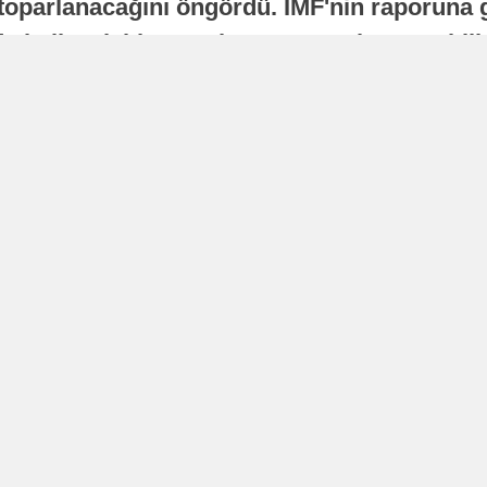
oparlanacağını öngördü. IMF'nin raporuna gö
a istikrarlı bir toparlanma süreci yaşayabilir
Yayınlanma
16 Temmuz 2026 - 22:37