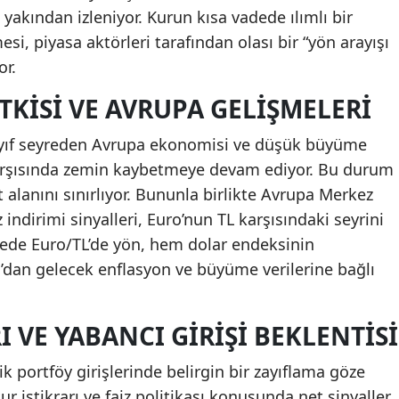
ı yakından izleniyor. Kurun kısa vadede ılımlı bir
i, piyasa aktörleri tarafından olası bir “yön arayışı
or.
ETKISI VE AVRUPA GELIŞMELERI
ayıf seyreden Avrupa ekonomisi ve düşük büyüme
karşısında zemin kaybetmeye devam ediyor. Bu durum
 alanını sınırlıyor. Bununla birlikte Avrupa Merkez
 indirimi sinyalleri, Euro’nun TL karşısındaki seyrini
dede Euro/TL’de yön, hem dolar endeksinin
dan gelecek enflasyon ve büyüme verilerine bağlı
 VE YABANCI GIRIŞI BEKLENTISI
 portföy girişlerinde belirgin bir zayıflama göze
kur istikrarı ve faiz politikası konusunda net sinyaller