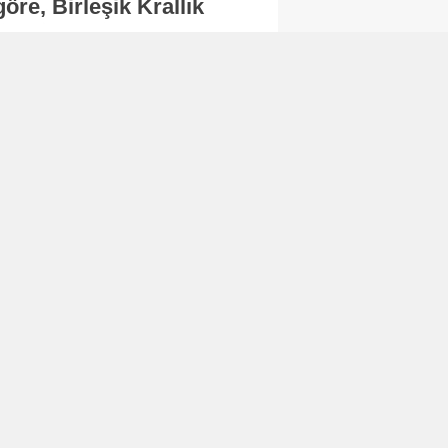
re, Birleşik Krallık
.
Abone Ol
Finans
Bitcoin, 65 bin dolar
seviyesinin altına
düştü...
Finans