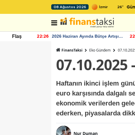
26
°
08 Ağustos 2026
Gün
r seviyesinin
2026 Haziran Ayında Bütçe Artışı
Flaş
22:26
22
Yaşandı
FinansTaksi
Eko Gündem
07.10.2025
07.10.2025 
Haftanın ikinci işlem gün
euro karşısında dalgalı se
ekonomik verilerden gelec
ederken, piyasalarda dikk
Nur Duman