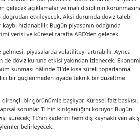
n gelecek açıklamalar ve mali disiplinin korunmasın
ri doğrudan etkileyecek. Aksi durumda döviz talebi
er kaybı hızlanabilir. Bugün piyasanın odağında
timi verisi ve küresel tarafta ABD’den gelecek
 gelmesi, piyasalarda volatiliteyi artırabilir. Ayrıca
in de döviz kuruna etkisi yakından izlenecek. Ekonom
ünüm sunması hâlinde TL’de kısa süreli toparlanma
lıcı bir güçlenmeden ziyade teknik bir düzeltme
 dirençli bir görünümle başlıyor. Küresel faiz baskısı,
yapısal sorunlar TL’nin kırılganlığını koruyor. Bugün
ışı sürecek; TL’nin kaderini hem dış kaynaklı veri akış
lemler belirleyecek.