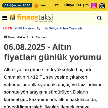
Künye
İletişim
09 Ağustos 2026
27
°
2026 Haziran Ayında Bütçe Artışı Yaşandı
22:26
FinansTaksi
Eko Gündem
06.08.2025 - Altın
fiyatları günlük yorumu
Altın fiyatları güne sınırlı yükselişle başladı.
Gram altın 4.412 TL seviyesine çıkarken,
yatırımcılar enflasyondaki düşüş ve faiz indirimi
sonrası yön arayışını sürdürüyor. Doların
küresel güç kazanımı ons altını baskılasa da,
güvenli liman talebi fiyatları desteklemeye