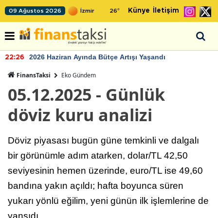
Künye
İletişim
09 Ağustos 2026
26
°
2026 Haziran Ayında Bütçe Artışı Yaşandı
22:26
FinansTaksi
Eko Gündem
05.12.2025 - Günlük
döviz kuru analizi
Döviz piyasası bugün güne temkinli ve dalgalı
bir görünümle adım atarken, dolar/TL 42,50
seviyesinin hemen üzerinde, euro/TL ise 49,60
bandına yakın açıldı; hafta boyunca süren
yukarı yönlü eğilim, yeni günün ilk işlemlerine de
yansıdı