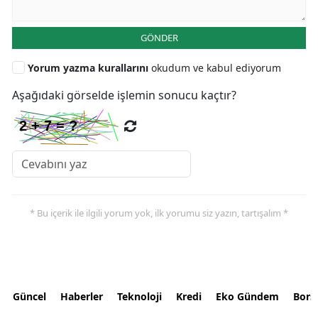
GÖNDER
Yorum yazma kurallarını
okudum ve kabul ediyorum
Aşağıdaki görselde işlemin sonucu kaçtır?
* Bu içerik ile ilgili yorum yok, ilk yorumu siz yazın, tartışalım *
Güncel
Haberler
Teknoloji
Kredi
Eko Gündem
Bors