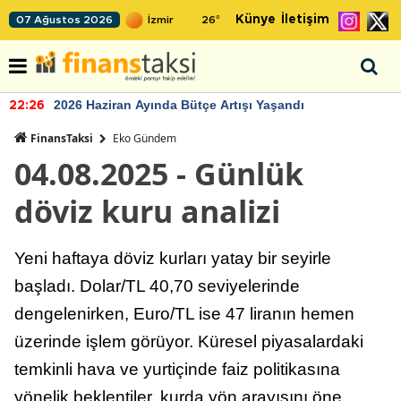
Künye
İletişim
07 Ağustos 2026
26
°
2026 Haziran Ayında Bütçe Artışı Yaşandı
22:26
FinansTaksi
Eko Gündem
04.08.2025 - Günlük
döviz kuru analizi
Yeni haftaya döviz kurları yatay bir seyirle
başladı. Dolar/TL 40,70 seviyelerinde
dengelenirken, Euro/TL ise 47 liranın hemen
üzerinde işlem görüyor. Küresel piyasalardaki
temkinli hava ve yurtiçinde faiz politikasına
yönelik beklentiler, kurda yön arayışını öne