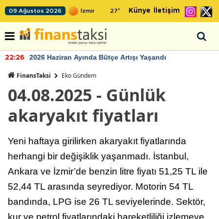
Künye
İletişim
09 Ağustos 2026
27
°
2026 Haziran Ayında Bütçe Artışı Yaşandı
22:26
FinansTaksi
Eko Gündem
04.08.2025 - Günlük
akaryakıt fiyatları
Yeni haftaya girilirken akaryakıt fiyatlarında
herhangi bir değişiklik yaşanmadı. İstanbul,
Ankara ve İzmir’de benzin litre fiyatı 51,25 TL ile
52,44 TL arasında seyrediyor. Motorin 54 TL
bandında, LPG ise 26 TL seviyelerinde. Sektör,
kur ve petrol fiyatlarındaki hareketliliği izlemeye