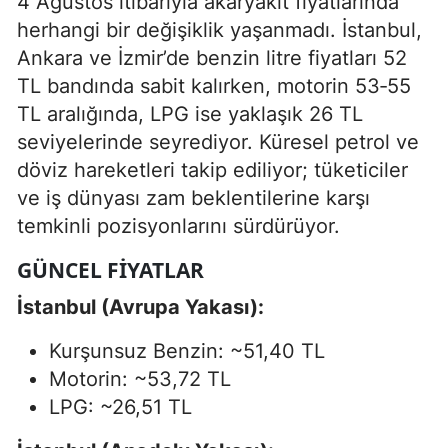
4 Ağustos itibarıyla akaryakıt fiyatlarında
herhangi bir değişiklik yaşanmadı. İstanbul,
Ankara ve İzmir’de benzin litre fiyatları 52
TL bandında sabit kalırken, motorin 53‑55
TL aralığında, LPG ise yaklaşık 26 TL
seviyelerinde seyrediyor. Küresel petrol ve
döviz hareketleri takip ediliyor; tüketiciler
ve iş dünyası zam beklentilerine karşı
temkinli pozisyonlarını sürdürüyor.
GÜNCEL FIYATLAR
İstanbul (Avrupa Yakası):
Kurşunsuz Benzin: ~51,40 TL
Motorin: ~53,72 TL
LPG: ~26,51 TL