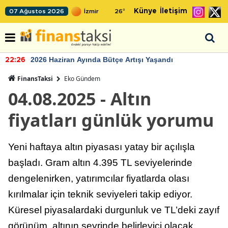
Künye
İletişim
07 Ağustos 2026
26
°
2026 Haziran Ayında Bütçe Artışı Yaşandı
22:26
FinansTaksi
Eko Gündem
04.08.2025 - Altın
fiyatları günlük yorumu
Yeni haftaya altın piyasası yatay bir açılışla
başladı. Gram altın 4.395 TL seviyelerinde
dengelenirken, yatırımcılar fiyatlarda olası
kırılmalar için teknik seviyeleri takip ediyor.
Küresel piyasalardaki durgunluk ve TL’deki zayıf
görünüm, altının seyrinde belirleyici olacak