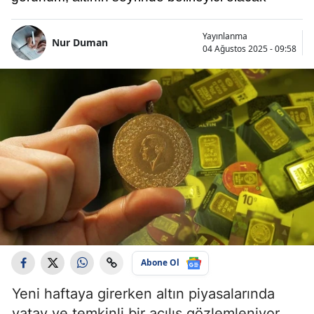
Yayınlanma
Nur Duman
04 Ağustos 2025 - 09:58
Abone Ol
Yeni haftaya girerken altın piyasalarında
yatay ve temkinli bir açılış gözlemleniyor.