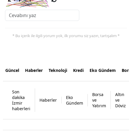
* Bu içerik ile ilgili yorum yok, ilk yorumu siz yazın, tartışalım *
Güncel
Haberler
Teknoloji
Kredi
Eko Gündem
Bors
Son
Borsa
Altın
dakika
Eko
Haberler
ve
ve
İzmir
Gündem
Yatırım
Döviz
haberleri