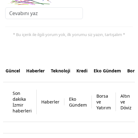
* Bu içerik ile ilgili yorum yok, ilk yorumu siz yazın, tartışalım *
Güncel
Haberler
Teknoloji
Kredi
Eko Gündem
Bors
Son
Borsa
Altın
dakika
Eko
Haberler
ve
ve
İzmir
Gündem
Yatırım
Döviz
haberleri