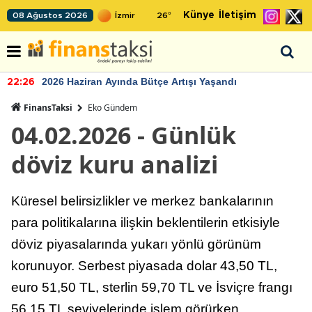
Künye
İletişim
08 Ağustos 2026
26
°
2026 Haziran Ayında Bütçe Artışı Yaşandı
22:26
FinansTaksi
Eko Gündem
04.02.2026 - Günlük
döviz kuru analizi
Küresel belirsizlikler ve merkez bankalarının
para politikalarına ilişkin beklentilerin etkisiyle
döviz piyasalarında yukarı yönlü görünüm
korunuyor. Serbest piyasada dolar 43,50 TL,
euro 51,50 TL, sterlin 59,70 TL ve İsviçre frangı
56,15 TL seviyelerinde işlem görürken,