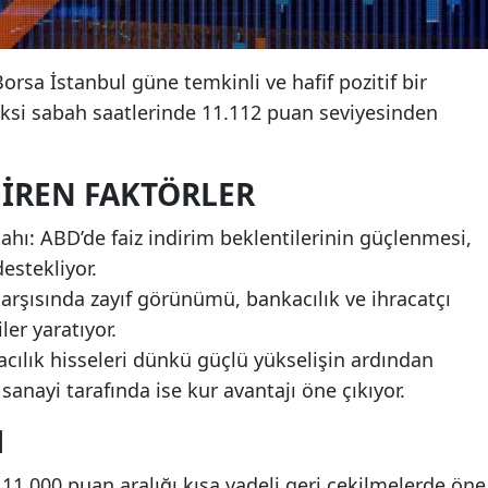
rsa İstanbul güne temkinli ve hafif pozitif bir
eksi sabah saatlerinde 11.112 puan seviyesinden
DIREN FAKTÖRLER
tahı: ABD’de faiz indirim beklentilerinin güçlenmesi,
destekliyor.
 karşısında zayıf görünümü, bankacılık ve ihracatçı
ler yaratıyor.
acılık hisseleri dünkü güçlü yükselişin ardından
e sanayi tarafında ise kur avantajı öne çıkıyor.
M
 11.000 puan aralığı kısa vadeli geri çekilmelerde öne