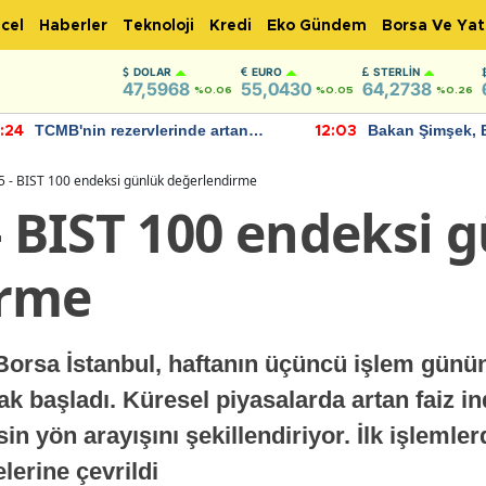
cel
Haberler
Teknoloji
Kredi
Eko Gündem
Borsa Ve Yat
DOLAR
EURO
STERLIN
47,5968
55,0430
64,2738
%0.06
%0.05
%0.26
TCMB'nin rezervlerinde artan
Bakan Şimşek, 
:24
12:03
momentum devam ediyor
için umut verici
bulundu
5 - BIST 100 endeksi günlük değerlendirme
- BIST 100 endeksi 
irme
orsa İstanbul, haftanın üçüncü işlem günü
k başladı. Küresel piyasalarda artan faiz ind
sin yön arayışını şekillendiriyor. İlk işlemle
lerine çevrildi