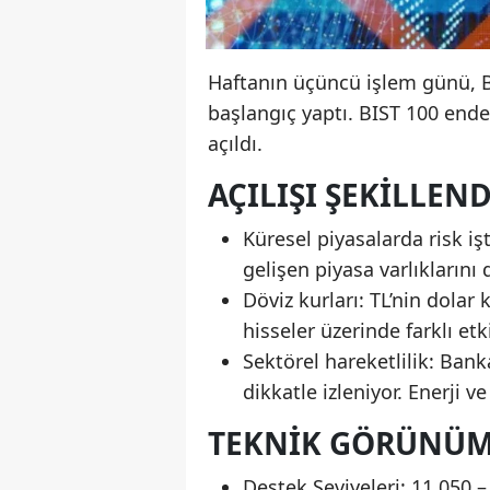
Haftanın üçüncü işlem günü, Bo
başlangıç yaptı. BIST 100 end
açıldı.
AÇILIŞI ŞEKILLEN
Küresel piyasalarda risk iş
gelişen piyasa varlıklarını 
Döviz kurları: TL’nin dolar
hisseler üzerinde farklı etki
Sektörel hareketlilik: Bank
dikkatle izleniyor. Enerji v
TEKNIK GÖRÜNÜ
Destek Seviyeleri: 11.050 –