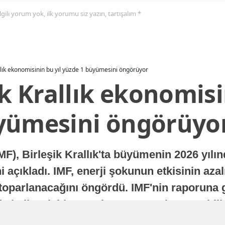
 ilgili yorum yok, ilk yorumu siz yazın, tartışalım *
allık ekonomisinin bu yıl yüzde 1 büyümesini öngörüyor
ik Krallık ekonomisi
yümesini öngörüyo
MF), Birleşik Krallık'ta büyümenin 2026 yılı
 açıkladı. IMF, enerji şokunun etkisinin azal
oparlanacağını öngördü. IMF'nin raporuna gö
a istikrarlı bir toparlanma süreci yaşayabilir