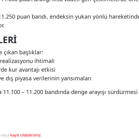
 11.250 puan bandı, endeksin yukarı yönlü hareketind
r.
LERI
e çıkan başlıklar:
realizasyonu ihtimali
rde kur avantajı etkisi
e dış piyasa verilerinin yansımaları
 11.100 – 11.200 bandında denge arayışı sürdürmesi
veya
kayıt olabilirsiniz
.