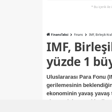
* Bu içerik ile
FinansTaksi
Finans
IMF, Birleşik Kr
IMF, Birleş
yüzde 1 bü
Uluslararası Para Fonu (I
gerilemesinin beklendiğini
ekonominin yavaş yavaş t
ekonomisi, sonraki yıllard