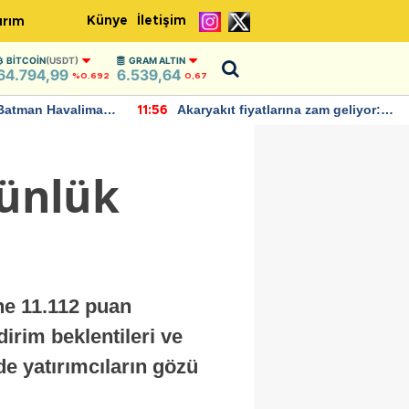
Künye
İletişim
ırım
BITCOIN
(USDT)
GRAM ALTIN
64.794,99
6.539,64
%0.692
0,67
Batman Havalimanı
Akaryakıt fiyatlarına zam geliyor:
11:56
 açıklamalarda
Yeni tarih açıklandı
günlük
ne 11.112 puan
irim beklentileri ve
rde yatırımcıların gözü