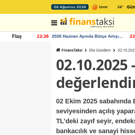
26
°
06 Ağustos 2026
Gün
r seviyesinin
2026 Haziran Ayında Bütçe Artışı
Flaş
22:26
22
Yaşandı
FinansTaksi
Eko Gündem
02.10.202
02.10.2025 
değerlend
02 Ekim 2025 sabahında B
seviyesinden açılış yapara
TL’deki zayıf seyir, endek
bankacılık ve sanayi hisse