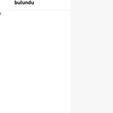
bulundu
e