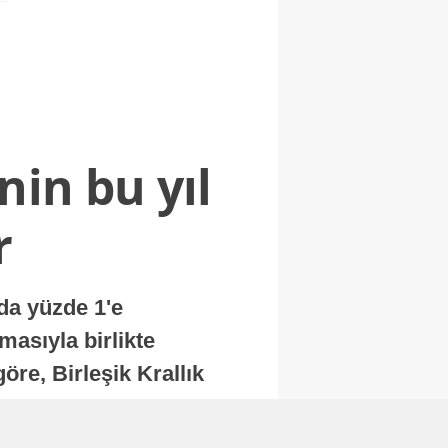
nin bu yıl
r
nda yüzde 1'e
masıyla birlikte
re, Birleşik Krallık
.