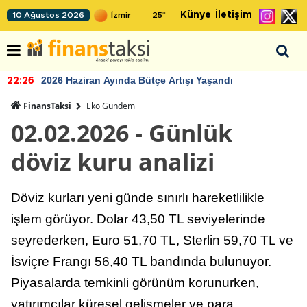
Künye
İletişim
10 Ağustos 2026
25
°
2026 Haziran Ayında Bütçe Artışı Yaşandı
22:26
FinansTaksi
Eko Gündem
02.02.2026 - Günlük
döviz kuru analizi
Döviz kurları yeni günde sınırlı hareketlilikle
işlem görüyor. Dolar 43,50 TL seviyelerinde
seyrederken, Euro 51,70 TL, Sterlin 59,70 TL ve
İsviçre Frangı 56,40 TL bandında bulunuyor.
Piyasalarda temkinli görünüm korunurken,
yatırımcılar küresel gelişmeler ve para