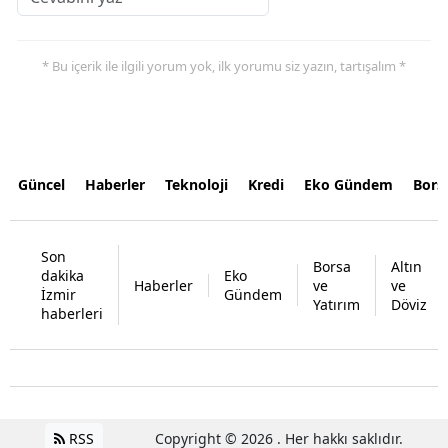
* Bu içerik ile ilgili yorum yok, ilk yorumu siz yazın, tartışalım *
Güncel
Haberler
Teknoloji
Kredi
Eko Gündem
Bors
Son
Borsa
Altın
dakika
Eko
Haberler
ve
ve
İzmir
Gündem
Yatırım
Döviz
haberleri
RSS
Copyright © 2026 . Her hakkı saklıdır.