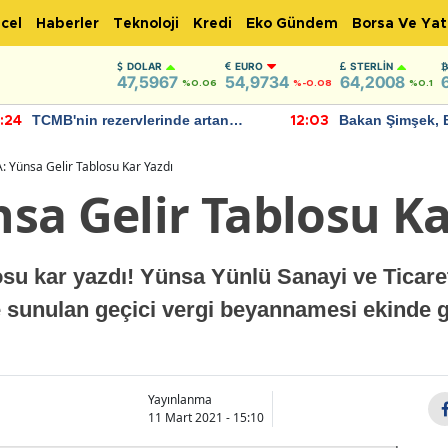
cel
Haberler
Teknoloji
Kredi
Eko Gündem
Borsa Ve Yat
DOLAR
EURO
STERLIN
47,5967
54,9734
64,2008
%0.06
%-0.08
%0.1
TCMB'nin rezervlerinde artan
Bakan Şimşek, 
:24
12:03
momentum devam ediyor
için umut verici
bulundu
 Yünsa Gelir Tablosu Kar Yazdı
sa Gelir Tablosu Ka
su kar yazdı! Yünsa Yünlü Sanayi ve Ticare
e sunulan geçici vergi beyannamesi ekinde g
Yayınlanma
11 Mart 2021 - 15:10