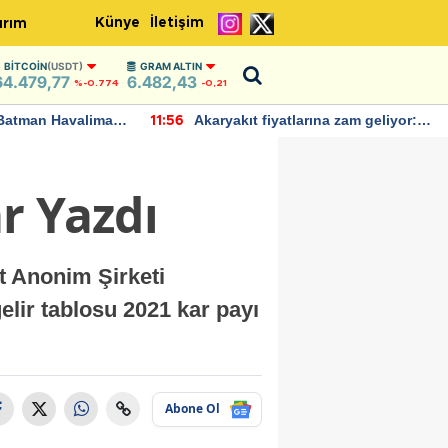
Künye
İletişim
ırım
BITCOIN
(USDT)
GRAM ALTIN
64.479,77
6.482,43
%-0.774
-0,21
Batman Havalimanı
Akaryakıt fiyatlarına zam geliyor:
11:56
 açıklamalarda
Yeni tarih açıklandı
r Yazdı
t Anonim Şirketi
elir tablosu 2021 kar payı
Abone Ol