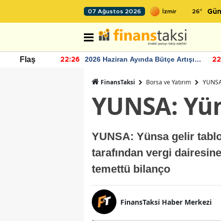
26
°
07 Ağustos 2026
Gün
r seviyesinin
2026 Haziran Ayında Bütçe Artışı
Flaş
22:26
22
Yaşandı
FinansTaksi
Borsa ve Yatırım
YUNSA:
YUNSA: Yün
YUNSA: Yünsa gelir tablo
tarafından vergi dairesin
temettü bilanço
FinansTaksi Haber Merkezi